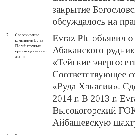
закрытие Богословс
обсуждалось на пра
7
Сворачивание
Evraz Plc объявил 
компанией Evraz
Plc убыточных
Абаканского рудник
производственных
активов
«Тейские энергосет
Соответствующее с
«Руда Хакасии». Сд
2014 г. В 2013 г. Ev
Высокогорский ГОК 
Айбашевскую шахту