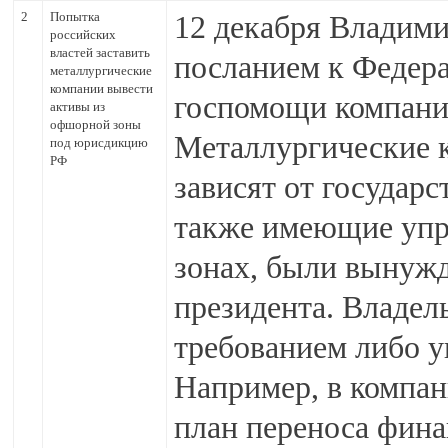
2
Попытка
12 декабря Владими
российских
властей заставить
посланием к Федер
металлургические
компании вывести
госпомощи компани
активы из
офшорной зоны
Металлургические к
под юрисдикцию
РФ
зависят от государс
также имеющие уп
зонах, были вынужд
президента. Владел
требованием либо у
Например, в компа
план переноса фина