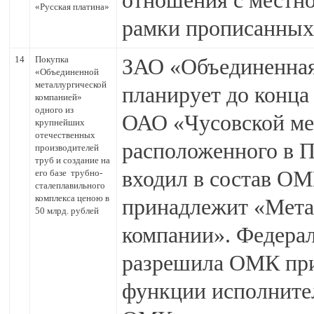
отношения с местн
«Русская платина»
рамки прописанных
14
Покупка
ЗАО «Объединенная
«Объединенной
металлургической
планирует до конца
компанией»
одного из
ОАО «Чусовской ме
крупнейших
отечественных
расположенного в П
производителей
труб и создание на
входил в состав ОМ
его базе трубно-
сталеплавильного
комплекса ценою в
принадлежит «Мета
50 млрд. рублей
компании». Федера
разрешила ОМК при
функции исполнител