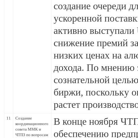
создание очереди д
ускоренной поставк
активно выступали U
снижение премий за
низких ценах на а
дохода. По мнению 
сознательной целью
биржи, поскольку о
растет производств
11
Создание
В конце ноября ЧТ
координационного
совета ММК и
обеспечению предп
ЧТПЗ по вопросам