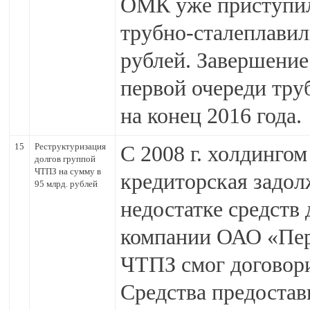
ОМК уже приступил
трубно-сталеплавил
рублей. Завершение
первой очереди тру
на конец 2016 года.
15
Реструктуризация
С 2008 г. холдинго
долгов группой
ЧТПЗ на сумму в
кредиторская задолж
95 млрд. рублей
недостатке средств
компании ОАО «Пер
ЧТПЗ смог договори
Средства предостави