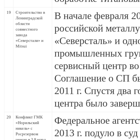
19
Строительство в
В начале февраля 2
Ленинградской
области
российской металл
совместного
завода
«Северсталь» и одн
«Северстали» и
Mitsui
промышленных груп
сервисный центр во
Соглашение о СП б
2011 г. Спустя два г
центра было заверш
20
Конфликт ГМК
Федеральное агентс
«Норильский
никель» с
2013 г. подуло в с
Росрезервом
ценою в 3,9 млрд.