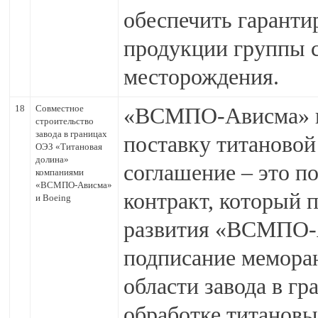
обеспечить гаранти
продукции группы с
месторождения.
18
Совместное
«ВСМПО-Ависма» и 
строительство
завода в границах
поставку титановой
ОЭЗ «Титановая
долина»
соглашение – это 
компаниями
«ВСМПО-Ависма»
контракт, который 
и Boeing
развития «ВСМПО-А
подписание меморан
области завода в г
обработке титановы