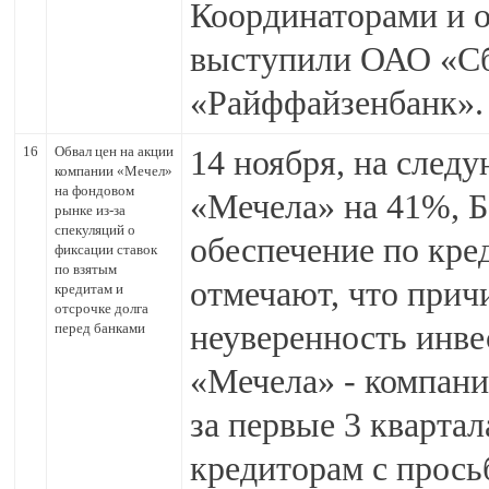
Координаторами и 
выступили ОАО «Сб
«Райффайзенбанк».
16
Обвал цен на акции
14 ноября, на след
компании «Мечел»
на фондовом
«Мечела» на 41%, Б
рынке из-за
спекуляций о
обеспечение по кре
фиксации ставок
по взятым
отмечают, что прич
кредитам и
отсрочке долга
неуверенность инве
перед банками
«Мечела» - компани
за первые 3 кварта
кредиторам с прось