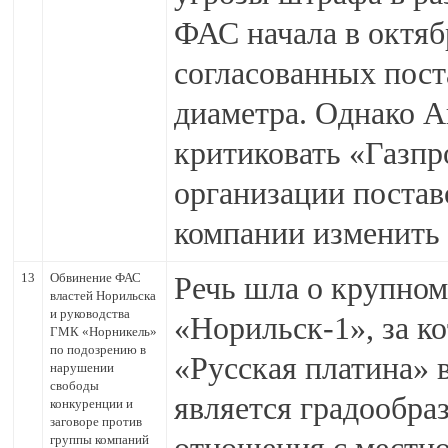
ФАС начала в октяб
согласованных пост
диаметра. Однако 
критиковать «Газпр
организации постав
компании изменить 
13
Обвинение ФАС
Речь шла о крупном
властей Норильска
и руководства
«Норильск-1», за к
ГМК «Норникель»
по подозрению в
«Русская платина» 
нарушении
свободы
является градообра
конкуренции и
заговоре против
группы компаний