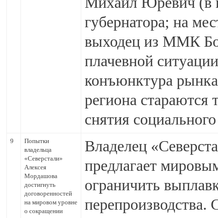
Михаил Юревич (в н
губернатора; на мес
выходец из ММК Бор
плачевной ситуаци
конъюнктура рынка
региона стараются 
снятия социального
9
Попытки
Владелец «Северст
владельца
«Северстали»
предлагает мировы
Алексея
Мордашова
ограничить выплавк
достигнуть
договоренностей
перепроизводства. 
на мировом уровне
о сокращении