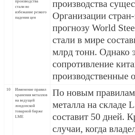
производства сущес
производства
стали во
избежание резкого
Организации стран
падения цен
прогнозу World Stee
стали в мире состав
млрд тонн. Однако 
сопротивление кит
производственные 
10
Изменение правил
По новым правилам
хранения металлов
на ведущей
металла на складе 
лондонской
товарной бирже
составит 50 дней. К
LME
случаи, когда влад