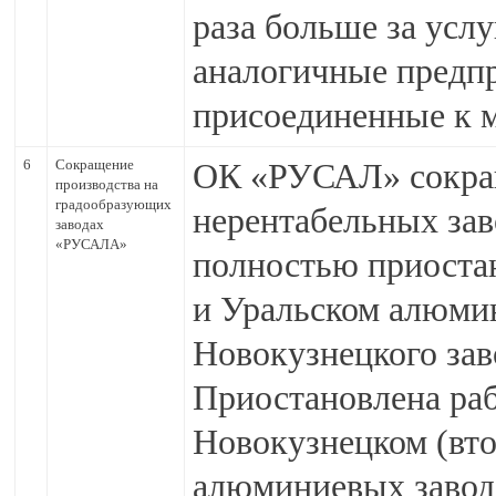
раза больше за услу
аналогичные предпр
присоединенные к 
6
Сокращение
ОК «РУСАЛ» сокра
производства на
градообразующих
нерентабельных за
заводах
«РУСАЛА»
полностью приостан
и Уральском алюмин
Новокузнецкого заво
Приостановлена раб
Новокузнецком (вто
алюминиевых завод