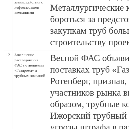
взаимодействия с
Металлургические к
нефтегазовыми
компаниями
бороться за предст
закупкам труб боль
строительству про
12
Завершение
Весной ФАС объявил
расследования
ФАС в отношении
поставках труб «Га
«Газпрома» и
трубных компаний
Ротенберг, признав
участников рынка в
образом, трубные 
Ижорский трубный з
угрозы штрафа в ра