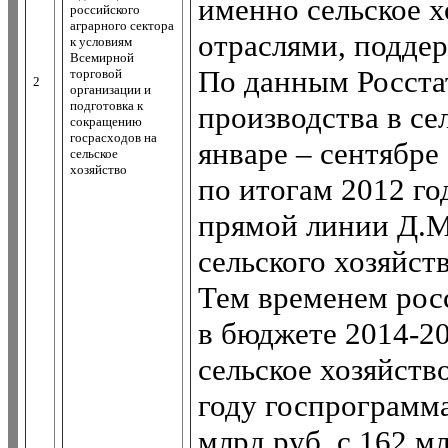
именно сельское х
российского
аграрного сектора
отраслями, подде
к условиям
Всемирной
По данным Росстат
торговой
2
организации и
подготовка к
производства в се
сокращению
госрасходов на
январе – сентябре
сельское
хозяйство
по итогам 2012 го
прямой линии Д.М
сельского хозяйств
Тем временем рос
в бюджете 2014-20
сельское хозяйств
году госпрограмма
млрд руб. с 162 мл