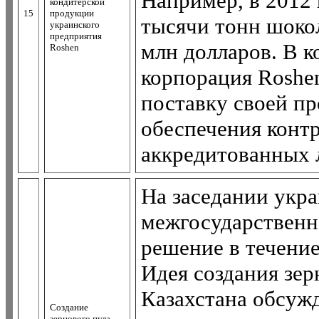
Например, в 2012 
кондитерской
15
продукции
тысячи тонн шоко
украинского
предприятия
млн долларов. В к
Roshen
корпорация Roshe
поставку своей п
обеспечения конт
аккредитованных 
На заседании укр
межгосударственн
решение в течение
Идея создания зер
Казахстана обсужд
Создание
зернового пула