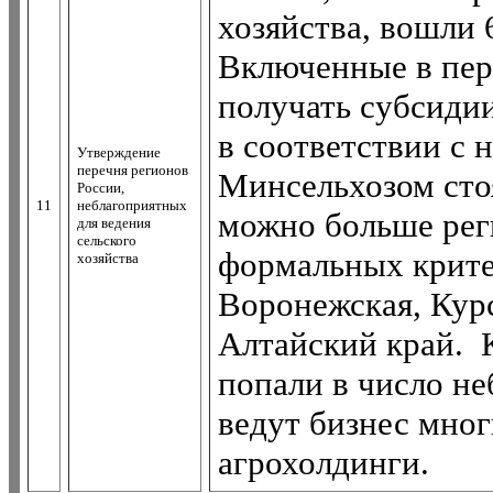
хозяйства, вошли 
Включенные в пер
получать субсидии
в соответствии с 
Утверждение
перечня регионов
Минсельхозом стоя
России,
11
неблагоприятных
можно больше рег
для ведения
сельского
формальных крите
хозяйства
Воронежская, Курс
Алтайский край. К
попали в число не
ведут бизнес мно
агрохолдинги.