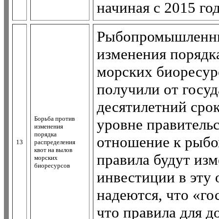
начиная с 2015 год
Рыбопромышленни
изменения порядка
морских биоресурс
получили от госуд
десятилетний сро
Борьба против
уровне правитель
изменения
порядка
отношение к рыбо
13
распределения
квот на вылов
правила будут изм
морских
биоресурсов
инвестиции в эту
надеются, что «го
что правила для д