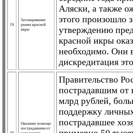
Аляски, а также о
этого произошло з
Затоваривание
19
рынка красной
утверждению пред
икры
красной икры оказ
необходимо. Они 
дискредитация это
Правительство Ро
пострадавшим от 
млрд рублей, боль
поддержку личных
пострадавшее хозя
Оказание помощи
пострадавшим от
примерно 50 тыся
20
наводнения