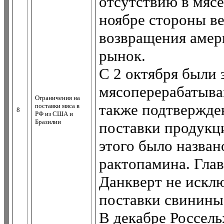
отсутствию в мясе
ноябре стороны в
возвращения амер
рынок.
С 2 октября были 
мясоперерабатыва
Ограничения на
также подтвержде
поставки мяса в
8
РФ из США и
Бразилии
поставки продукц
этого было назван
рактопамина. Глав
Данкверт не исклю
поставки свинины
В декабре Россель