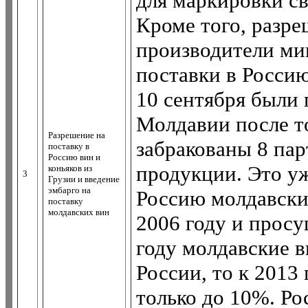
для маркировки с
Кроме того, разр
производители ми
поставки в Росси
10 сентября были
Молдавии после то
Разрешение на
забракованы 8 па
поставку в
Россию вин и
продукции. Это уж
коньяков из
3
Грузии и введение
эмбарго на
Россию молдавских
поставку
молдавских вин
2006 году и просу
году молдавские 
России, то к 2013
только до 10%. Ро