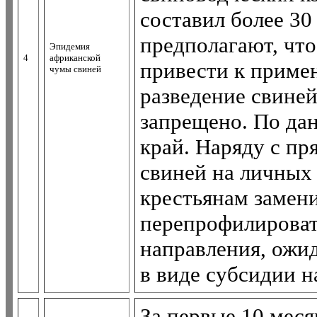
составил более 30
предполагают, чт
Эпидемия
4
африканской
привести к примен
чумы свиней
разведение свине
запрещено. По да
край. Наряду с п
свиней на личных
крестьянам замени
перепрофилироват
направления, ожи
в виде субсидии 
За первые 10 меся