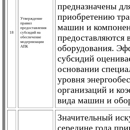
предназначены для
приобретению тра
Утверждение
правил
машин и компонен
предоставления
18
субсидий на
предоставляются 
обеспечение
модернизации
оборудования. Эф
АПК
субсидий оценива
основании специа
уровня энергообе
организаций и ко
вида машин и обор
Значительный иск
середине года при