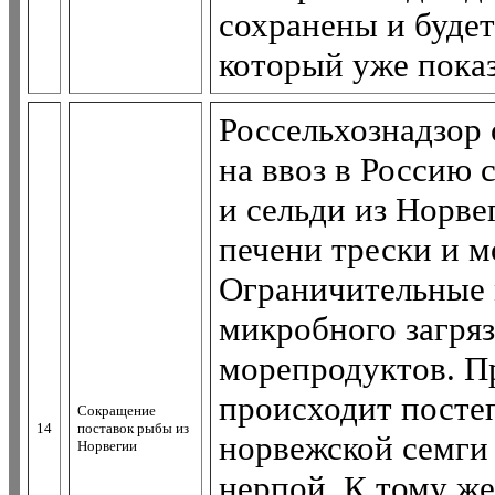
сохранены и буде
который уже пока
Россельхознадзор 
на ввоз в Россию с
и сельди из Норве
печени трески и м
Ограничительные 
микробного загря
морепродуктов. Пр
происходит посте
Сокращение
14
поставок рыбы из
норвежской семги
Норвегии
нерпой. К тому ж