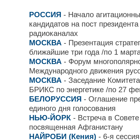
РОССИЯ
- Начало агитационны
кандидатов на пост президента 
радиоканалах
МОСКВА
- Презентация страте
ближайшие три года /по 1 марта
МОСКВА
- Форум многополярно
Международного движения рус
МОСКВА
- Заседание Комитет
БРИКС по энергетике /по 27 фе
БЕЛОРУССИЯ
- Оглашение пр
единого дня голосования
НЬЮ-ЙОРК
- Встреча в Совет
посвященная Афганистану
НАЙРОБИ (Кения)
- 6-я сесс