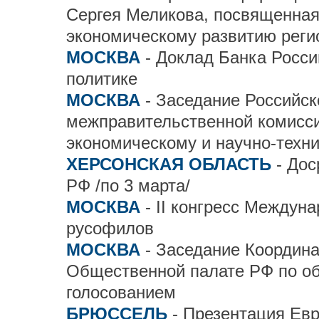
Сергея Меликова, посвященная
экономическому развитию реги
МОСКВА
- Доклад Банка Росси
политике
МОСКВА
- Заседание Российск
межправительственной комисси
экономическому и научно-техн
ХЕРСОНСКАЯ ОБЛАСТЬ
- До
РФ /по 3 марта/
МОСКВА
- II конгресс Междун
русофилов
МОСКВА
- Заседание Координа
Общественной палате РФ по о
голосованием
БРЮССЕЛЬ
- Презентация Ев