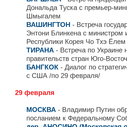
Дональда Туска с премьер-ми
Шмыгалем
ВАШИНГТОН
- Встреча госуда
Энтони Блинкена с министром 
Республики Корея Чо Тхэ Ёлем
ТИРАНА
- Встреча по Украине 
правительств стран Юго-Восто
БАНГКОК
- Диалог по стратег
с США /по 29 февраля/
29 февраля
МОСКВА
- Владимир Путин об
посланием к Федеральному Со
дер. АНОСИНО (Московская 