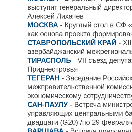
выступит генеральный директо
Алексей Лихачев
МОСКВА
- Круглый стол в СФ 
как основа проекта формирова
СТАВРОПОЛЬСКИЙ КРАЙ
- XI
азербайджанский межрегионал
ТИРАСПОЛЬ
- VII съезд депут
Приднестровья
ТЕГЕРАН
- Заседание Российс
межправительственной комисси
экономическому сотрудничеств
САН-ПАУЛУ
- Встреча министр
управляющих центральными ба
двадцати (G20) /по 29 февраля
ВАРШАВА
- Встреча председа