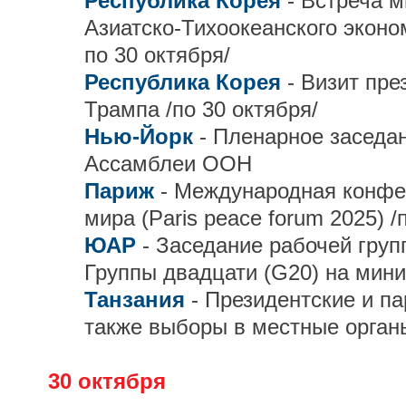
Республика Корея
- Встреча 
Азиатско-Тихоокеанского эконо
по 30 октября/
Республика Корея
- Визит пр
Трампа /по 30 октября/
Нью-Йорк
- Пленарное заседа
Ассамблеи ООН
Париж
- Международная конф
мира (Paris peace forum 2025) /
ЮАР
- Заседание рабочей груп
Группы двадцати (G20) на мин
Танзания
- Президентские и п
также выборы в местные орган
30 октября