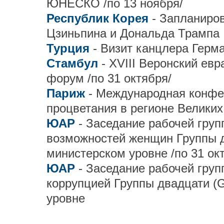
ЮНЕСКО /по 13 ноября/
Республик Корея
- Запланиро
Цзиньпина и Дональда Трампа
Турция
- Визит канцлера Гер
Стамбул
- XVIII Веронский ев
форум /по 31 октября/
Париж
- Международная конфе
процветания в регионе Великих
ЮАР
- Заседание рабочей гру
возможностей женщин Группы д
министерском уровне /по 31 ок
ЮАР
- Заседание рабочей гру
коррупцией Группы двадцати (
уровне