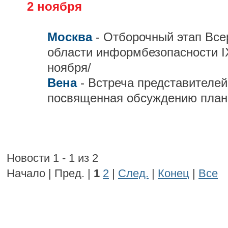
2 ноября
Москва
- Отборочный этап Все
области информбезопасности IX
ноября/
Вена
- Встреча представителе
посвященная обсуждению план
Новости 1 - 1 из 2
Начало | Пред. |
1
2
|
След.
|
Конец
|
Все