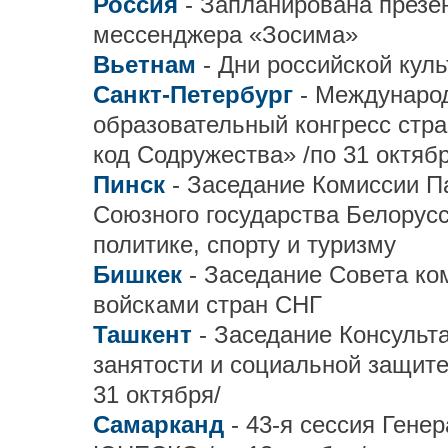
Россия
- Запланирована презе
мессенджера «Зосима»
Вьетнам
- Дни российской куль
Санкт-Петербург
- Междунаро
образовательный конгресс стр
код Содружества» /по 31 октябр
Пинск
- Заседание Комиссии П
Союзного государства Белорус
политике, спорту и туризму
Бишкек
- Заседание Совета к
войсками стран СНГ
Ташкент
- Заседание Консульта
занятости и социальной защите
31 октября/
Самарканд
- 43-я сессия Ген