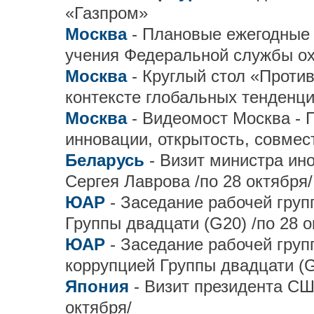
«Газпром»
Москва
- Плановые ежегодные
учения Федеральной службы ох
Москва
- Круглый стол «Проти
контексте глобальных тенденц
Москва
- Видеомост Москва - 
инновации, открытость, совмес
Беларусь
- Визит министра ин
Сергея Лаврова /по 28 октября/
ЮАР
- Заседание рабочей груп
Группы двадцати (G20) /по 28 о
ЮАР
- Заседание рабочей гру
коррупцией Группы двадцати (G
Япония
- Визит президента С
октября/