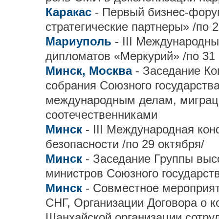
Каракас
- Первый бизнес-фору
стратегические партнеры» /по 2
Мариуполь
- III Международн
дипломатов «Меркурий» /по 31 
Минск, Москва
- Заседание К
собрания Союзного государства
международным делам, миграци
соотечественниками
Минск
- III Международная ко
безопасности /по 29 октября/
Минск
- Заседание Группы выс
министров Союзного государст
Минск
- Совместное мероприя
СНГ, Организации Договора о к
Шанхайской организации сотру