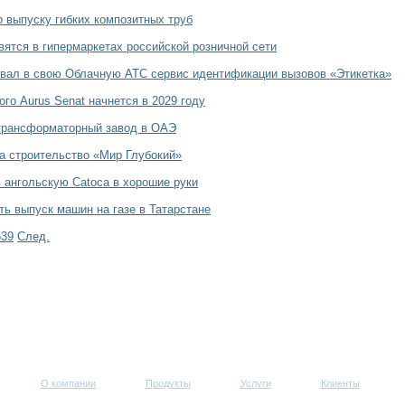
о выпуску гибких композитных труб
ятся в гипермаркетах российской розничной сети
овал в свою Облачную АТС сервис идентификации вызовов «Этикетка»
го Aurus Senat начнется в 2029 году
 трансформаторный завод в ОАЭ
а строительство «Мир Глубокий»
 ангольскую Catoca в хорошие руки
ь выпуск машин на газе в Татарстане
539
След.
О компании
Продукты
Услуги
Клиенты