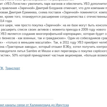
ит «УВЗ-Логистик» увеличить парк вагонов и обеспечить УВЗ дополнител
д правления «Заречной» Дмитрий Богданов отмечает, что для компании 
словам Дмитрия Еремеева, схема поставок «Заречной» поменяется: компа
оке, кроме того, планируется расширение сотрудничества с отечественн
14 года.
се шире, чем просто покупка «Заречной»: на ее базе могут быть консол
 расширить список своих активов с момента прихода в 2009 году нового
й УВЗ является создание многопрофильной корпорации», которая будет с
их бизнесов - как военных, так и гражданских». Один из собеседников с
х» - «только в меньшем масштабе». Так, в 2011 году УВЗ приобрел челя
ерна «Тракторные заводы», который отошел ВЭБу, хотел получить контр
зводителя литья Sambre et Meuse и вел переговоры о покупке сербского
гистик», 50% которой принадлежит частным акционерам, «больше возмож
ПК
,
Транспорт
ил каналы связи от Калининграда до Иркутска