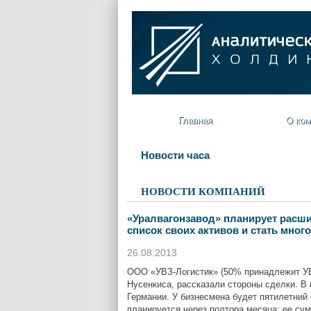
Главная
О ком
Новости часа
НОВОСТИ КОМПАНИЙ
«Уралвагонзавод» планирует расш
список своих активов и стать мн
26.08.2013
ООО «УВЗ-Логистик» (50% принадлежит УВ
Нусенкиса, рассказали стороны сделки. В
Германии. У бизнесмена будет пятилетний
планируется через полтора месяца; ее су