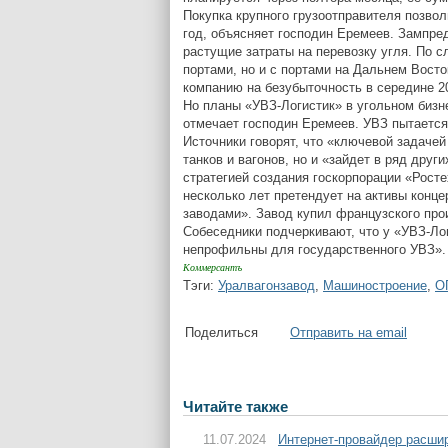
Покупка крупного грузоотправителя позвол
год, объясняет господин Еремеев. Зампре
растущие затраты на перевозку угля. По 
портами, но и с портами на Дальнем Вост
компанию на безубыточность в середине 20
Но планы «УВЗ-Логистик» в угольном бизне
отмечает господин Еремеев. УВЗ пытается
Источники говорят, что «ключевой задаче
танков и вагонов, но и «зайдет в ряд друг
стратегией создания госкорпорации «Росте
несколько лет претендует на активы конц
заводами». Завод купил французского прои
Собеседники подчеркивают, что у «УВЗ-Ло
непрофильны для государственного УВЗ».
Коммерсантъ
Тэги:
Уралвагонзавод
,
Машиностроение
,
О
Поделиться
Отправить на email
Читайте также
11.07.2024
Интернет-провайдер расшир