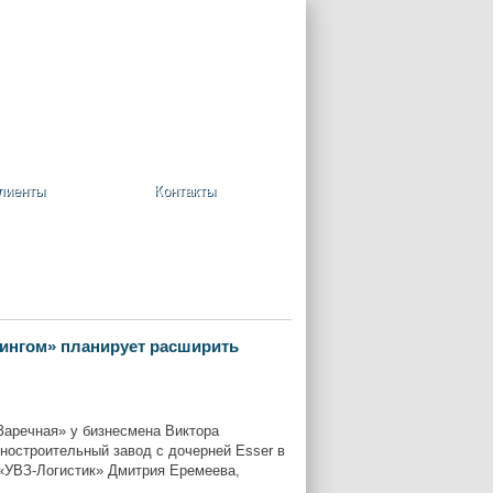
+7 (495) 748-08-09
Ваша корзина пуста
лиенты
Контакты
дингом» планирует расширить
Заречная» у бизнесмена Виктора
ностроительный завод с дочерней Esser в
 «УВЗ-Логистик» Дмитрия Еремеева,