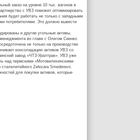
ьный заказ на уровне 10 тыс. вагонов в
партнерство с УВЗ поможет оптимизировать
ния будет работать не только с западными
ыми потребителями. Это должно вывести
идированы и другие угольные активы,
 менеджмента во главе с Олегом Сиенко.
осредоточена не только на производстве
равнивает консолидацию активов УВЗ со
бинский завод «ЧТЗ-Уралтрак». УВЗ уже
оль над пермскими «Мотовилихинскими
 сталелитейного Zelezara Smederevo.
ностей для покупки активов, которые