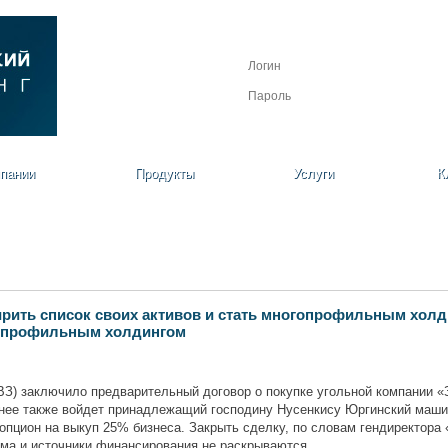
Личный кабинет
Регистрация
Забыли пароль?
пании
Продукты
Услуги
К
ирить список своих активов и стать многопрофильным хол
огопрофильным холдингом
З) заключило предварительный договор о покупке угольной компании «
 нее также войдет принадлежащий господину Нусенкису Юргинский маши
 опцион на выкуп 25% бизнеса. Закрыть сделку, по словам гендиректора
мма и источники финансирования не раскрываются.