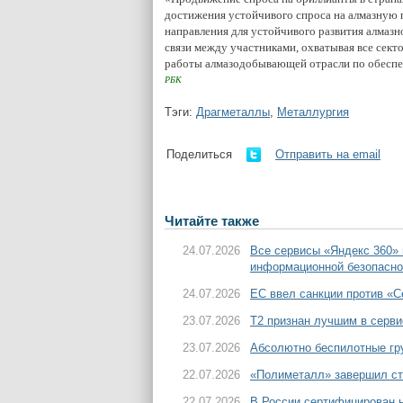
достижения устойчивого спроса на алмазную 
направления для устойчивого развития алмаз
связи между участниками, охватывая все сек
работы алмазодобывающей отрасли по обеспе
РБК
Тэги:
Драгметаллы
,
Металлургия
Поделиться
Отправить на email
Читайте также
24.07.2026
Все сервисы «Яндекс 360»
информационной безопасно
24.07.2026
ЕС ввел санкции против «С
23.07.2026
T2 признан лучшим в серви
23.07.2026
Абсолютно беспилотные гру
22.07.2026
«Полиметалл» завершил ст
22.07.2026
В России сертифицирован н