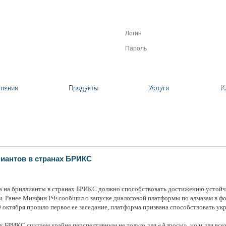
Личный кабинет
Регистрация
Забыли пароль?
пании
Продукты
Услуги
К
иантов в странах БРИКС
а на бриллианты в странах БРИКС должно способствовать достижению устойчи
ом. Ранее Минфин РФ сообщил о запуске диалоговой платформы по алмазам в 
октября прошло первое ее заседание, платформа призвана способствовать ук
х БРИКС считаем крайне перспективным не только для «Алросы», но и для вс