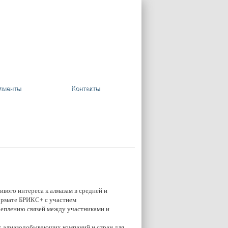
+7 (495) 748-08-09
Ваша корзина пуста
лиенты
Контакты
вого интереса к алмазам в средней и
формате БРИКС+ с участием
реплению связей между участниками и
ех алмазодобывающих компаний и стран для