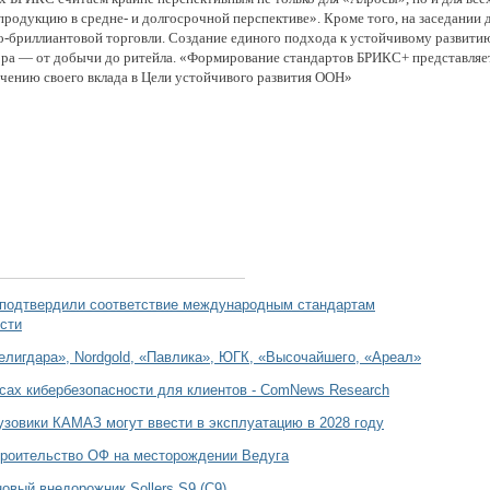
продукцию в средне- и долгосрочной перспективе». Кроме того, на заседани
но-бриллиантовой торговли. Создание единого подхода к устойчивому развит
тора — от добычи до ритейла. «Формирование стандартов БРИКС+ представля
чению своего вклада в Цели устойчивого развития ООН»
 подтвердили соответствие международным стандартам
сти
елигдара», Nordgold, «Павлика», ЮГК, «Высочайшего, «Ареал»
сах кибербезопасности для клиентов - ComNews Research
зовики КАМАЗ могут ввести в эксплуатацию в 2028 году
роительство ОФ на месторождении Ведуга
овый внедорожник Sollers S9 (С9)