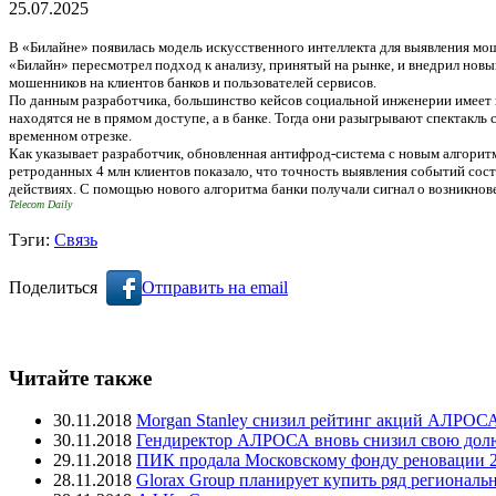
25.07.2025
В «Билайне» появилась модель искусственного интеллекта для выявления мош
«Билайн» пересмотрел подход к анализу, принятый на рынке, и внедрил новый
мошенников на клиентов банков и пользователей сервисов.
По данным разработчика, большинство кейсов социальной инженерии имеет п
находятся не в прямом доступе, а в банке. Тогда они разыгрывают спектакль
временном отрезке.
Как указывает разработчик, обновленная антифрод-система с новым алгорит
ретроданных 4 млн клиентов показало, что точность выявления событий сост
действиях. С помощью нового алгоритма банки получали сигнал о возникнове
Telecom Daily
Тэги:
Связь
Поделиться
Отправить на email
Читайте также
30.11.2018
Morgan Stanley снизил рейтинг акций АЛРОСА
30.11.2018
Гендиректор АЛРОСА вновь снизил свою дол
29.11.2018
ПИК продала Московскому фонду реновации 23
28.11.2018
Glorax Group планирует купить ряд регионал