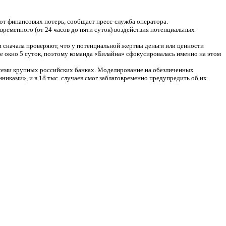
 от финансовых потерь, сообщает пресс-служба оператора.
овременного (от 24 часов до пяти суток) воздействия потенциальных
 сначала проверяют, что у потенциальной жертвы деньги или ценности
ое окно 5 суток, поэтому команда «Билайна» сфокусировалась именно на этом
в семи крупных российских банках. Моделирование на обезличенных
никами», и в 18 тыс. случаев смог заблаговременно предупредить об их