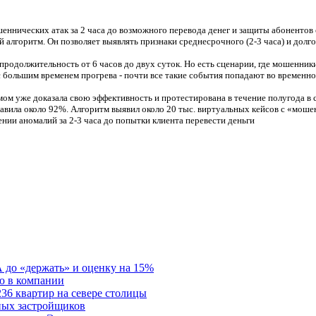
еннических атак за 2 часа до возможного перевода денег и защиты абонентов
 алгоритм. Он позволяет выявлять признаки среднесрочного (2-3 часа) и долг
родолжительность от 6 часов до двух суток. Но есть сценарии, где мошенники
 с большим временем прогрева - почти все такие события попадают во временн
мом уже доказала свою эффективность и протестирована в течение полугода 
авила около 92%. Алгоритм выявил около 20 тыс. виртуальных кейсов с «мошен
нии аномалий за 2-3 часа до попытки клиента перевести деньги
 до «держать» и оценку на 15%
ю в компании
6 квартир на севере столицы
ьных застройщиков