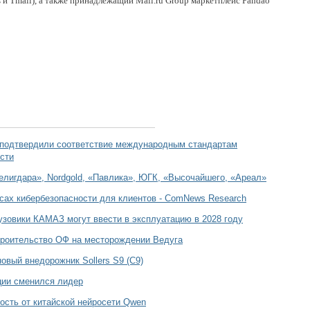
 и Tmall), а также принадлежащий Mail.ru Group маркетплейс Pandao
 подтвердили соответствие международным стандартам
сти
елигдара», Nordgold, «Павлика», ЮГК, «Высочайшего, «Ареал»
сах кибербезопасности для клиентов - ComNews Research
зовики КАМАЗ могут ввести в эксплуатацию в 2028 году
роительство ОФ на месторождении Ведуга
овый внедорожник Sollers S9 (С9)
ции сменился лидер
ость от китайской нейросети Qwen