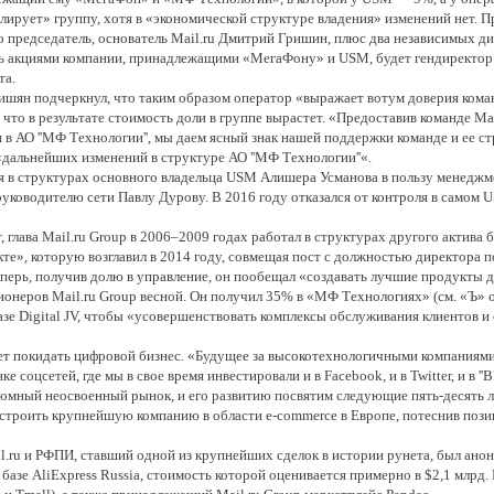
олирует» группу, хотя в «экономической структуре владения» изменений нет.
 его председатель, основатель Mail.ru Дмитрий Гришин, плюс два независимых 
ть акциями компании, принадлежащими «МегаФону» и USM, будет гендиректор M
та.
ян подчеркнул, что таким образом оператор «выражает вотум доверия коман
, что в результате стоимость доли в группе вырастет. «Предоставив команде Ma
и в АО ''МФ Технологии'', мы даем ясный знак нашей поддержки команде и ее 
«дальнейших изменений в структуре АО ''МФ Технологии''«.
 в структурах основного владельца USM Алишера Усманова в пользу менеджмент
руководителю сети Павлу Дурову. В 2016 году отказался от контроля в самом 
, глава Mail.ru Group в 2006–2009 годах работал в структурах другого актива
те», которую возглавил в 2014 году, совмещая пост с должностью директора по
еперь, получив долю в управление, он пообещал «создавать лучшие продукты д
онеров Mail.ru Group весной. Он получил 35% в «МФ Технологиях» (см. «Ъ» от 
зе Digital JV, чтобы «усовершенствовать комплексы обслуживания клиентов и
ет покидать цифровой бизнес. «Будущее за высокотехнологичными компаниями
 соцсетей, где мы в свое время инвестировали и в Facebook, и в Twitter, и в ''
омный неосвоенный рынок, и его развитию посвятим следующие пять-десять л
строить крупнейшую компанию в области e-commerce в Европе, потеснив позиц
.ru и РФПИ, ставший одной из крупнейших сделок в истории рунета, был анон
базе AliExpress Russia, стоимость которой оценивается примерно в $2,1 млрд. 