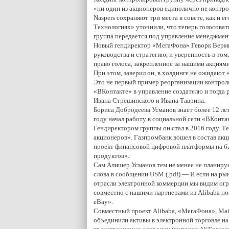
«ни один из акционеров единолично не контр
Naspers сохраняют три места в совете, как и
Технологиях» уточнили, что теперь голосова
группа передается под управление менеджмен
Новый гендиректор «МегаФона» Геворк Вермиш
руководства и стратегию, и уверенность в том
право голоса, закрепленное за нашими акциям
При этом, заверил он, в холдинге не ожидают 
Это не первый пример реорганизации контроля
«ВКонтакте» в управление создателю и тогда 
Ивана Стрешинского и Ивана Таврина.
Бориса Добродеева Усманов знает более 12 лет
году начал работу в социальной сети «ВКонтак
Гендиректором группы он стал в 2016 году. Т
акционеров». Газпромбанк вошел в состав акци
проект финансовой цифровой платформы на ба
продуктов».
Сам Алишер Усманов тем не менее не планиру
слова в сообщении USM (.pdf).— И если на рынке
отрасли электронной коммерции мы видим огр
совместно с нашими партнерами из Alibaba по
eBay».
Совместный проект Alibaba, «МегаФона», Mail
объединили активы в электронной торговле на 