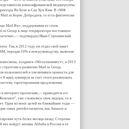
 Представители южноафриканской медиагруппы
директора Ян Буне и Сан Хун Ким. В «МФ
ail.ru Борис Добродеев, то есть фактически
де Mail.Ru», поддерживая ее стиль
il.ru Group в лице гендиректора постоянное
стратегии»,— подтвердил Иван Стрешинский.
а. Так, в 2012 году он отдал свой пакет
USM, передав 10% в нем руководству, включая
 бизнесмена, холдинга «Металлоинвест», в 2013
 стратегии и развитию Mail.ru Group.
ля пользователей и увеличивать ценность для
8 мая), планируя за счет этого реализовать
 систему таргетирования предложения
 и интернет-проектами,— приводятся его
ВКонтакте'', уже сложились свои лидеры, то в
ет. Одна из моих целей на ближайшие годы —
ии таких ритейл-гигантов, как Amazon и
сирован чуть более месяца назад. Стороны
В нее войдут активы Alibaba в России и ее