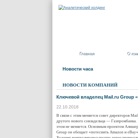
Главная
О ком
Новости часа
НОВОСТИ КОМПАНИЙ
Ключевой владелец Mail.ru Group «
22.10.2018
В связи с этим меняется совет директоров Ma
другого нового совладельца — Газпромбанка.
этом не меняется. Основным проектом Алишера 
Group он обещает «потеснить Amazon и eBay»
Холдинг контролировал группу через принадл