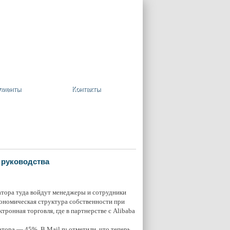
+7 (495) 748-08-09
Ваша корзина пуста
лиенты
Контакты
 руководства
ратора туда войдут менеджеры и сотрудники
кономическая структура собственности при
ронная торговля, где в партнерстве с Alibaba
ора — 45%. В Mail.ru отметили, что теперь