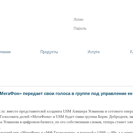
Личный кабинет
Регистрация
Забыли пароль?
пании
Продукты
Услуги
К
МегаФон» передает свои голоса в группе под управление ее
il.ru: вместо представителей холдинга USM Алишера Усманова и сотового опе
 Голосовать долей «МегаФона» и USM будет глава группы Борис Добродеев, э
Усманова в цифровом бизнесе, по его собственным словам, теперь станет элект
.
ежащий ему «МегаФон» и «МФ Технологии», в которой у USM — 9%, а у операт