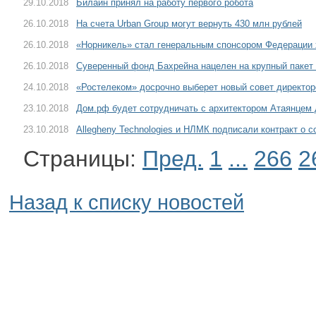
29.10.2018
Билайн принял на работу первого робота
26.10.2018
На счета Urban Group могут вернуть 430 млн рублей
26.10.2018
«Норникель» стал генеральным спонсором Федерации 
26.10.2018
Суверенный фонд Бахрейна нацелен на крупный паке
24.10.2018
«Ростелеком» досрочно выберет новый совет директор
23.10.2018
Дом.рф будет сотрудничать с архитектором Атаянцем 
23.10.2018
Allegheny Technologies и НЛМК подписали контракт о 
Страницы:
Пред.
1
...
266
2
Назад к списку новостей