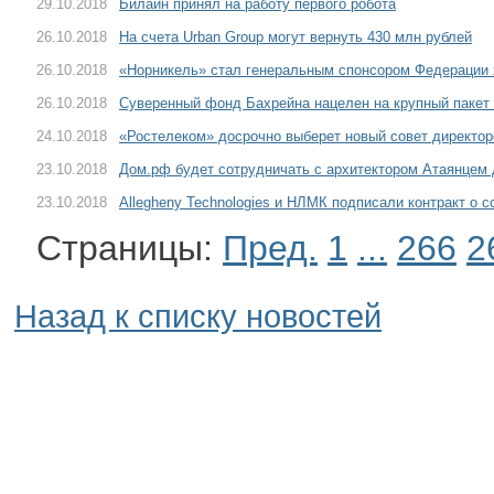
29.10.2018
Билайн принял на работу первого робота
26.10.2018
На счета Urban Group могут вернуть 430 млн рублей
26.10.2018
«Норникель» стал генеральным спонсором Федерации 
26.10.2018
Суверенный фонд Бахрейна нацелен на крупный паке
24.10.2018
«Ростелеком» досрочно выберет новый совет директор
23.10.2018
Дом.рф будет сотрудничать с архитектором Атаянцем 
23.10.2018
Allegheny Technologies и НЛМК подписали контракт о 
Страницы:
Пред.
1
...
266
2
Назад к списку новостей