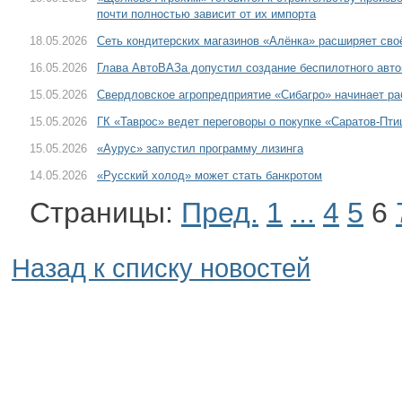
почти полностью зависит от их импорта
18.05.2026
Сеть кондитерских магазинов «Алёнка» расширяет своё
16.05.2026
Глава АвтоВАЗа допустил создание беспилотного авт
15.05.2026
Свердловское агропредприятие «Сибагро» начинает ра
15.05.2026
ГК «Таврос» ведет переговоры о покупке «Саратов-Пти
15.05.2026
«Аурус» запустил программу лизинга
14.05.2026
«Русский холод» может стать банкротом
Страницы:
Пред.
1
...
4
5
6
Назад к списку новостей