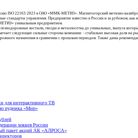
ерсию ISO 22163:2023 в ОАО «ММК-МЕТИЗ». Магнитогорский метизно-калибров
ные стандарты управления. Предприятие известно в России и за рубежом, как
-МЕТИЗ» уникальным предприятием.
елезнодорожные костыли, гвозди и металлосетка до уникальных, выпуск кото
чает следующие сильные стороны компании: - стабильно высокая доля на рын
орожного назначения в сравнении с прошлым периодом. Также даны рекоменд
ки для интерактивного ТВ
ию рудника «Мир»
рублей
дерации хоккея России
ный пакет акций АК «АЛРОСА»
директоров