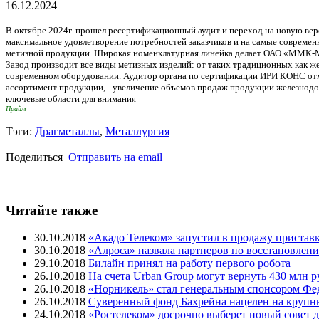
16.12.2024
В октябре 2024г. прошел ресертификационный аудит и переход на новую в
максимальное удовлетворение потребностей заказчиков и на самые современ
метизной продукции. Широкая номенклатурная линейка делает ОАО «ММК
Завод производит все виды метизных изделий: от таких традиционных как ж
современном оборудовании. Аудитор органа по сертификации ИРИ КОНС отме
ассортимент продукции, - увеличение объемов продаж продукции железнод
ключевые области для внимания
Прайм
Тэги:
Драгметаллы
,
Металлургия
Поделиться
Отправить на email
Читайте также
30.10.2018
«Акадо Телеком» запустил в продажу пристав
30.10.2018
«Алроса» назвала партнеров по восстановлен
29.10.2018
Билайн принял на работу первого робота
26.10.2018
На счета Urban Group могут вернуть 430 млн 
26.10.2018
«Норникель» стал генеральным спонсором Фе
26.10.2018
Суверенный фонд Бахрейна нацелен на круп
24.10.2018
«Ростелеком» досрочно выберет новый совет 