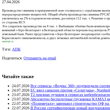
27.04.2026
Производство свинины в приграничной зоне столкнулось с серьёзными вызо
перераспределению мощностей. Общий объём производства свинины РУСАГРО в
увеличилась на 2% в годовом исчислении, достигнув 112 тыс. т. Решение о 
со стороны ВСУ.
Это сократило производство на 6 тыс. т. Выбывшие объёмы были компенсиро
компаний «Агро-Белогорье» в Белгородской области перешли под контроль 
земельный банк. Ранее представители «Агро-Белогорья» неоднократно сообщ
Борисовского свинокомплексов, и двух легковых автомобилей погибли девять
meatinfo.ru
Тэги:
АПК
Поделиться
Отправить на email
Читайте также
24.07.2026
Все сервисы «Яндекс 360» подтвердили соот
24.07.2026
ЕС ввел санкции против «Селигдара», Nordgo
23.07.2026
T2 признан лучшим в сервисах кибербезопасн
23.07.2026
Абсолютно беспилотные грузовики КАМАЗ мог
22.07.2026
«Полиметалл» завершил строительство ОФ на
22.07.2026
В России сертифицирован новый внедорожник 