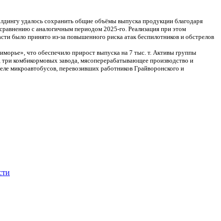
холдингу удалось сохранить общие объёмы выпуска продукции благодаря
 сравнению с аналогичным периодом 2025-го. Реализация при этом
асти было принято из-за повышенного риска атак беспилотников и обстрелов
морье», что обеспечило прирост выпуска на 7 тыс. т. Активы группы
в, три комбикормовых завода, мясоперерабатывающее производство и
реле микроавтобусов, перевозивших работников Грайворонского и
сти