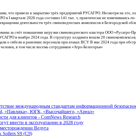
вами, что привело к закрытию трёх предприятий РУСАГРО. Несмотря на это, 
 I квартале 2026 года составил 141 тыс. т, практически не изменившись по
прекращении деятельности трёх свиноводческих комплексов в Белгородской обл
ваны за счёт повышения загрузки свиноводческого кластера ООО «Русагро-При
РУСАГРО в ноябре 2024 года. В структуру холдинга вошли 20 свинокомплексо
али о гибели и ранениях персонала при атаках ВСУ. В мае 2024 года при обст
 человек, в том числе восемь сотрудников «Агро-Белогорья»
ветствие международным стандартам информационной безопасно
ld, «Павлика», ЮГК, «Высочайшего, «Ареал»
ости для клиентов - ComNews Research
ут ввести в эксплуатацию в 2028 году
 месторождении Ведуга
Sollers S9 (С9)