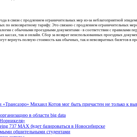
ода в связи с продлением ограничительных мер из-за неблагоприятной эпидем
ых по невозвратному тарифу. Это связано с продлением ограничительных мер
налогии с обычными проездными документами - в соответствии с правилами пе
кассах, так и онлайн. Сбор за возврат неиспользованных проездных документ
гут вернуть полную стоимость как обычных, так и невозвратных билетов в пр
рансаэро» Михаил Котов мог быть причастен не только к выво
организацию в области big data
«Норникеля»
eing 737 MAX будет базироваться в Новосибирске
самыми общительными студентами