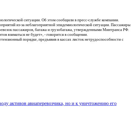
иологической ситуации. Об этом сообщили в пресс-службе компании.
оприятий из-за неблагоприятной эпидемиологической ситуации. Пассажиры
ревозок пассажиров, багажа и грузобагажа, утвержденными Минтранса РФ.
ов взиматься не будет», - говорится в сообщении.
етензионный порядке, предъявив в кассах листок нетрудоспособности с
ду активов авиаперевозчика, но и к уничтожению его