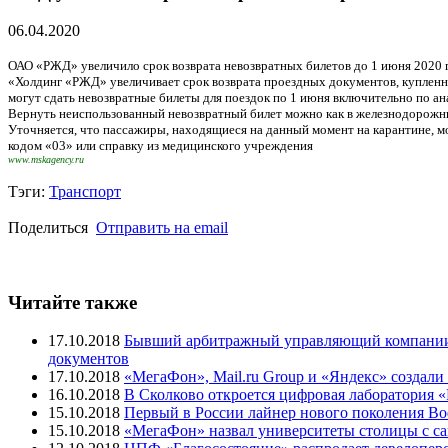
06.04.2020
ОАО «РЖД» увеличило срок возврата невозвратных билетов до 1 июня 2020 г
«Холдинг «РЖД» увеличивает срок возврата проездных документов, купленн
могут сдать невозвратные билеты для поездок по 1 июня включительно по а
Вернуть неиспользованный невозвратный билет можно как в железнодорожных 
Уточняется, что пассажиры, находящиеся на данный момент на карантине, мо
кодом «03» или справку из медицинского учреждения
www.mskagency.ru
Тэги:
Транспорт
Поделиться
Отправить на email
Читайте также
17.10.2018
Бывший арбитражный управляющий компании «Т
документов
17.10.2018
«МегаФон», Mail.ru Group и «Яндекс» создали 
16.10.2018
В Сколково откроется цифровая лаборатория 
15.10.2018
Первый в России лайнер нового поколения Bo
15.10.2018
«МегаФон» назвал университеты столицы с 