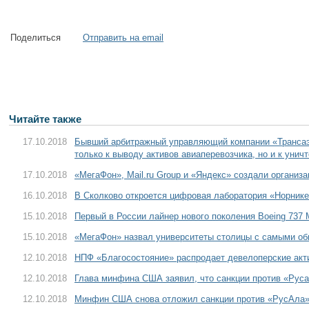
Поделиться
Отправить на email
Читайте также
17.10.2018
Бывший арбитражный управляющий компании «Трансаэр
только к выводу активов авиаперевозчика, но и к уни
17.10.2018
«МегаФон», Mail.ru Group и «Яндекс» создали организа
16.10.2018
В Сколково откроется цифровая лаборатория «Норник
15.10.2018
Первый в России лайнер нового поколения Boeing 737
15.10.2018
«МегаФон» назвал университеты столицы с самыми о
12.10.2018
НПФ «Благосостояние» распродает девелоперские акт
12.10.2018
Глава минфина США заявил, что санкции против «Рус
12.10.2018
Минфин США снова отложил санкции против «РусАла»