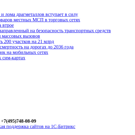
 и лома драгметаллов вступает в силу
оваров местных МСП в торговых сетях
а втрое
аправленный на безопасность транспортных средств
я массовых вызовов
ь 200 участков на 21 млрд
смертность на дорогах до 2036 года
ик на мобильных сетях
х сим-картах
 +
7(495)748-08-09
ая поддержка сайтов на 1С-Битрикс