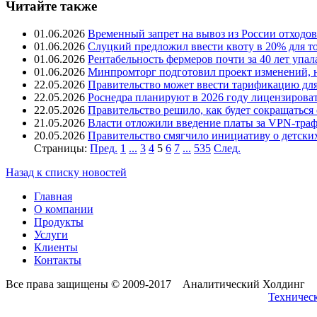
Читайте также
01.06.2026
Временный запрет на вывоз из России отходов
01.06.2026
Слуцкий предложил ввести квоту в 20% для т
01.06.2026
Рентабельность фермеров почти за 40 лет упал
01.06.2026
Минпромторг подготовил проект изменений, н
22.05.2026
Правительство может ввести тарификацию дл
22.05.2026
Роснедра планируют в 2026 году лицензироват
22.05.2026
Правительство решило, как будет сокращаться 
21.05.2026
Власти отложили введение платы за VPN-траф
20.05.2026
Правительство смягчило инициативу о детски
Страницы:
Пред.
1
...
3
4
5
6
7
...
535
След.
Назад к списку новостей
Главная
О компании
Продукты
Услуги
Клиенты
Контакты
Все права защищены © 2009-2017 Аналитический Холдинг
Техническ