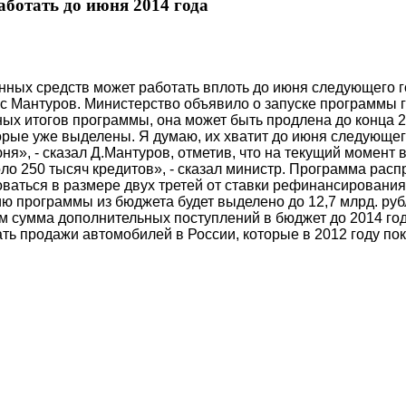
ботать до июня 2014 года
нных средств может работать вплоть до июня следующего г
с Мантуров. Министерство объявило о запуске программы г
чных итогов программы, она может быть продлена до конца
рые уже выделены. Я думаю, их хватит до июня следующего 
юня», - сказал Д.Мантуров, отметив, что на текущий момен
коло 250 тысяч кредитов», - сказал министр. Программа ра
оваться в размере двух третей от ставки рефинансирования
цию программы из бюджета будет выделено до 12,7 млрд. р
ом сумма дополнительных поступлений в бюджет до 2014 го
ать продажи автомобилей в России, которые в 2012 году по