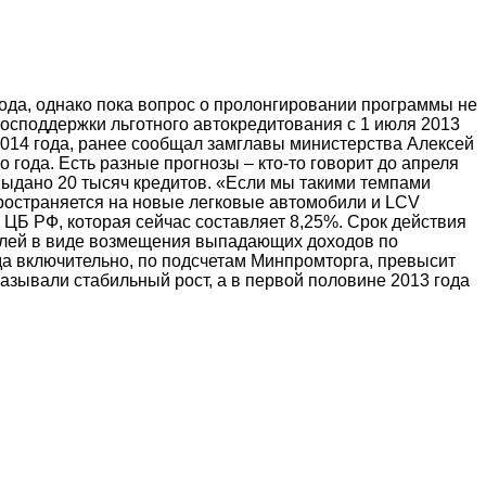
ода, однако пока вопрос о пролонгировании программы не
осподдержки льготного автокредитования с 1 июля 2013
 2014 года, ранее сообщал замглавы министерства Алексей
года. Есть разные прогнозы – кто-то говорит до апреля
т выдано 20 тысяч кредитов. «Если мы такими темпами
спространяется на новые легковые автомобили и LCV
 ЦБ РФ, которая сейчас составляет 8,25%. Срок действия
ублей в виде возмещения выпадающих доходов по
да включительно, по подсчетам Минпромторга, превысит
казывали стабильный рост, а в первой половине 2013 года