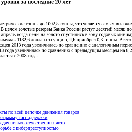
уровня за последние 20 лет
 метрические тонны до 1002,8 тонны, что является самым высоки
. В целом золотые резервы Банка России растут десятый месяц 
 апреле, когда цены на золото спустились в зону годовых миним
имума - 1182,6 доллара за унцию, ЦБ приобрел 0,3 тонны. Всего
месяцев 2013 года увеличилась по сравнению с аналогичным перио
013 года увеличилась по сравнению с предыдущим месяцем на 8,2
ается с 2008 года.
кты по всей цепочке движения товаров
ограмму господдержки
 для новых отечественных авто
орьбе с киберпреступностью