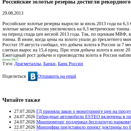
Российские золотые резервы достигли рекордного 
29.08.2013
Российские золотые резервы выросли за июль 2013 года на 6,3
золотые запасы России увеличились на 0,3 метрические тонны
на период спада цен весной 2013 года. Так, по оценкам МВФ, в
тонны. В июне, когда цены на золото упали до трехлетнего мин
Росстат 19 августа сообщал, что добыча золота в России за 7 
слитках вырос на 15,4 проц. При этом добыча золота в июле 2
Ежегодный рост добычи и производства золота в России наблюд
Бизнес-ТАСС
Тэги:
Драгметаллы
,
Банки
,
Банк России
Поделиться
Отправить на email
Читайте также
27.07.2026
ГД приняла закон о мониторинге цен на проду
24.07.2026
Гибридные автомобили ESTEO включены в пр
24.07.2026
Минпромторг поддержал бесплатную парковку
22.07.2026
Минцифры представило проект доктрины по б