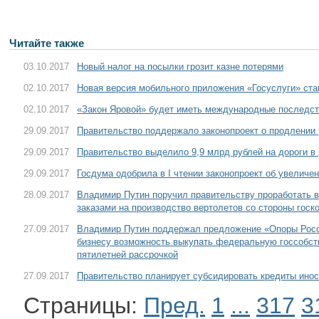
Читайте также
03.10.2017
Новый налог на посылки грозит казне потерями
02.10.2017
Новая версия мобильного приложения «Госуслуги» ст
02.10.2017
«Закон Яровой» будет иметь международные последс
29.09.2017
Правительство поддержало законопроект о продлени
29.09.2017
Правительство выделило 9,9 млрд рублей на дороги в 
29.09.2017
Госдума одобрила в I чтении законопроект об увеличе
28.09.2017
Владимир Путин поручил правительству проработать в
заказами на производство вертолетов со стороны госк
27.09.2017
Владимир Путин поддержал предложение «Опоры Росс
бизнесу возможность выкупать федеральную госсобств
пятилетней рассрочкой
27.09.2017
Правительство планирует субсидировать кредиты ино
Страницы:
Пред.
1
...
317
3