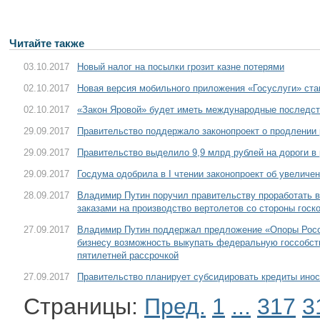
Читайте также
03.10.2017
Новый налог на посылки грозит казне потерями
02.10.2017
Новая версия мобильного приложения «Госуслуги» ст
02.10.2017
«Закон Яровой» будет иметь международные последс
29.09.2017
Правительство поддержало законопроект о продлени
29.09.2017
Правительство выделило 9,9 млрд рублей на дороги в 
29.09.2017
Госдума одобрила в I чтении законопроект об увеличе
28.09.2017
Владимир Путин поручил правительству проработать в
заказами на производство вертолетов со стороны госк
27.09.2017
Владимир Путин поддержал предложение «Опоры Росс
бизнесу возможность выкупать федеральную госсобств
пятилетней рассрочкой
27.09.2017
Правительство планирует субсидировать кредиты ино
Страницы:
Пред.
1
...
317
3