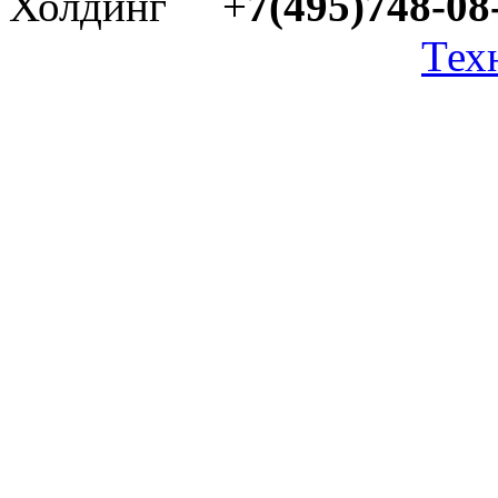
Холдинг +
7(495)748-08
Тех