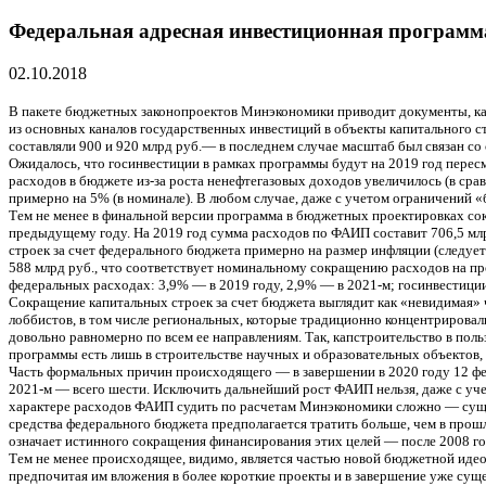
Федеральная адресная инвестиционная программа
02.10.2018
В пакете бюджетных законопроектов Минэкономики приводит документы, к
из основных каналов государственных инвестиций в объекты капитального стр
составляли 900 и 920 млрд руб.— в последнем случае масштаб был связан с
Ожидалось, что госинвестиции в рамках программы будут на 2019 год перес
расходов в бюджете из-за роста ненефтегазовых доходов увеличилось (в сра
примерно на 5% (в номинале). В любом случае, даже с учетом ограничений 
Тем не менее в финальной версии программа в бюджетных проектировках сокр
предыдущему году. На 2019 год сумма расходов по ФАИП составит 706,5 млрд
строек за счет федерального бюджета примерно на размер инфляции (следу
588 млрд руб., что соответствует номинальному сокращению расходов на пр
федеральных расходах: 3,9% — в 2019 году, 2,9% — в 2021-м; госинвестици
Сокращение капитальных строек за счет бюджета выглядит как «невидимая»
лоббистов, в том числе региональных, которые традиционно концентрировал
довольно равномерно по всем ее направлениям. Так, капстроительство в польз
программы есть лишь в строительстве научных и образовательных объектов,
Часть формальных причин происходящего — в завершении в 2020 году 12 ф
2021-м — всего шести. Исключить дальнейший рост ФАИП нельзя, даже с учет
характере расходов ФАИП судить по расчетам Минэкономики сложно — сущес
средства федерального бюджета предполагается тратить больше, чем в прошл
означает истинного сокращения финансирования этих целей — после 2008 го
Тем не менее происходящее, видимо, является частью новой бюджетной идео
предпочитая им вложения в более короткие проекты и в завершение уже су