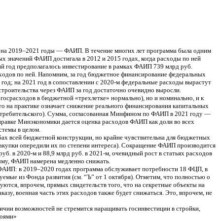
на 2019–2021 годы — ФАИП. В течение многих лет программа была одним
ых значений ФАИП достигала в 2012 и 2015 годах, когда расходы по ней
ий год предполагалось инвестирование в рамках ФАИП 739 млрд руб.
сходов по ней. Напомним, за год бюджетное финансирование федеральных
 год; на 2021 год в сопоставлении с 2020-м федеральные расходы вырастут
строительства через ФАИП за год достаточно очевидно выросли.
госрасходов в бюджетной «трехлетке» нормально), но и номинально, и к
что на практике означает снижение реального финансирования капитальных
отребительского). Сумма, согласованная Минфином по ФАИП в 2021 году —
правке Минэкономики дается оценка расходов ФАИП как доли во всех
стемы в целом.
бах всей бюджетной конструкции, но крайне чувствительна для бюджетных
закупки опередили их по степени интереса). Сокращение ФАИП производится
руб. в 2020-м и 88,9 млрд руб. в 2021-м, очевидный рост в статьях расходов
рыму, ФАИП намерена медленно снижать.
ФАИП: в 2019–2020 годах программа обслуживает потребности 18 ФЦП, в
емые из Фонда развития (см. “Ъ” от 1 октября). Отметим, что полностью о
тся, впрочем, прямых свидетельств того, что на секретные объекты на
зу, военная часть этих расходов также будет снижаться. Это, впрочем, не
ичии возможностей не стремится наращивать госинвестиции в стройки,
роями»