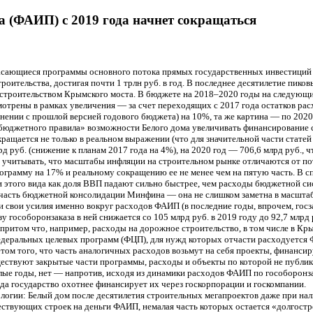
 (ФАИП) с 2019 года начнет сокращаться
асающиеся программы основного потока прямых государственных инвестиций 
оительства, достигая почти 1 трлн руб. в год. В последнее десятилетие пиков
о строительством Крымского моста. В бюджете на 2018–2020 годы на следующ
мотрены в рамках увеличения — за счет переходящих с 2017 года остатков ра
внении с прошлой версией годового бюджета) на 10%, та же картина — по 2020
«бюджетного правила» возможности Белого дома увеличивать финансирование 
ащается не только в реальном выражении (что для значительной части статей 
 руб. (снижение к планам 2017 года на 4%), на 2020 год — 706,6 млрд руб., 
ет учитывать, что масштабы инфляции на строительном рынке отличаются от п
ограмму на 17% и реальному сокращению ее не менее чем на пятую часть. В с
и этого вида как доля ВВП падают сильно быстрее, чем расходы бюджетной си
 часть бюджетной консолидации Минфина — она не слишком заметна в масшта
и свои усилия именно вокруг расходов ФАИП (в последние годы, впрочем, гос
у гособоронзаказа в ней снижается со 105 млрд руб. в 2019 году до 92,7 млрд 
 притом что, например, расходы на дорожное строительство, в том числе в К
едеральных целевых программ (ФЦП), для нужд которых отчасти расходуется 
ом того, что часть аналогичных расходов возьмут на себя проекты, финансиру
твуют закрытые части программы, расходы и объекты по которой не публикую
ые годы, нет — напротив, исходя из динамики расходов ФАИП по гособоронзака
да государство охотнее финансирует их через госкорпорации и госкомпании.
логии: Белый дом после десятилетия строительных мегапроектов даже при нал
ществующих строек на деньги ФАИП, немалая часть которых остается «долгост