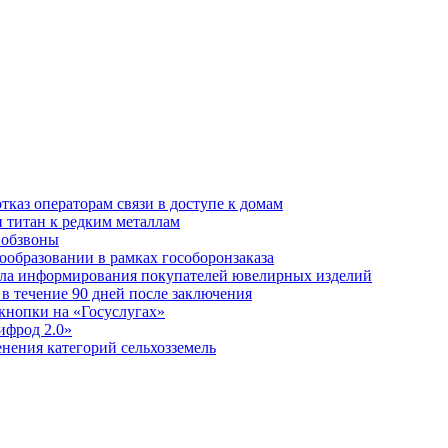
отказ операторам связи в доступе к домам
титан к редким металлам
 обзвоны
ообразовании в рамках гособоронзаказа
ила информирования покупателей ювелирных изделий
 в течение 90 дней после заключения
кнопки на «Госуслугах»
ифрод 2.0»
нения категорий сельхозземель