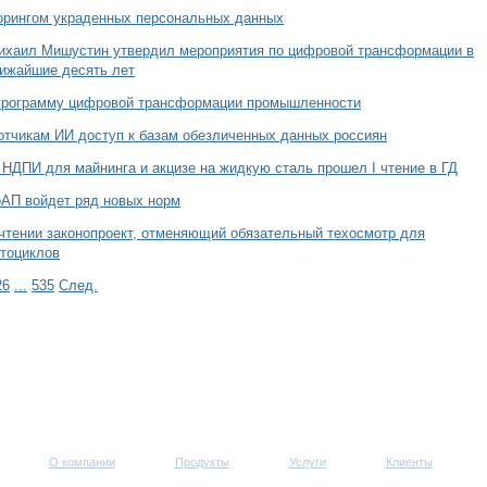
рингом украденных персональных данных
Михаил Мишустин утвердил мероприятия по цифровой трансформации в
лижайшие десять лет
программу цифровой трансформации промышленности
отчикам ИИ доступ к базам обезличенных данных россиян
 НДПИ для майнинга и акцизе на жидкую сталь прошел I чтение в ГД
оАП войдет ряд новых норм
чтении законопроект, отменяющий обязательный техосмотр для
отоциклов
26
...
535
След.
О компании
Продукты
Услуги
Клиенты