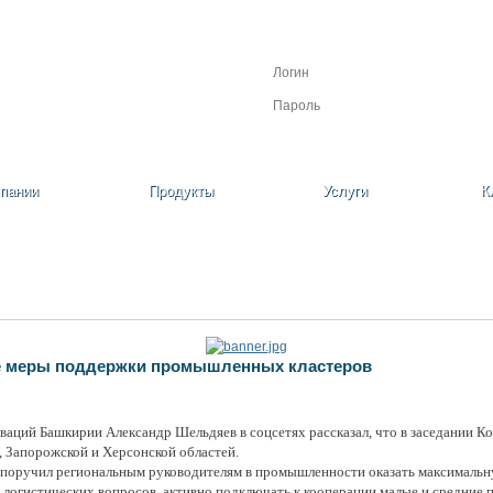
Личный кабинет
Регистрация
Забыли пароль?
пании
Продукты
Услуги
К
е меры поддержки промышленных кластеров
аций Башкирии Александр Шельдяев в соцсетях рассказал, что в заседании 
а, Запорожской и Херсонской областей.
поручил региональным руководителям в промышленности оказать максималь
логистических вопросов, активно подключать к кооперации малые и средние п