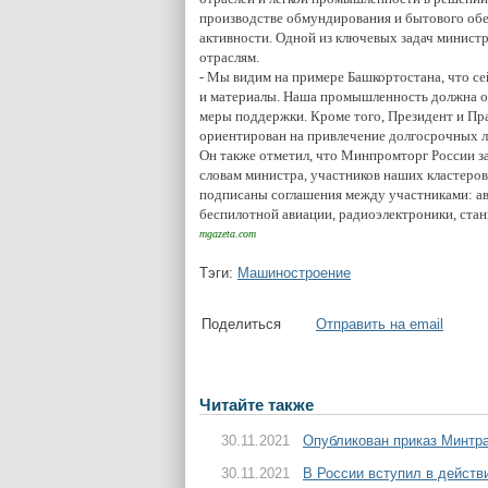
производстве обмундирования и бытового об
активности. Одной из ключевых задач минист
отраслям.
- Мы видим на примере Башкортостана, что с
и материалы. Наша промышленность должна оп
меры поддержки. Кроме того, Президент и П
ориентирован на привлечение долгосрочных л
Он также отметил, что Минпромторг России з
словам министра, участников наших кластеров
подписаны соглашения между участниками: а
беспилотной авиации, радиоэлектроники, ста
mgazeta.com
Тэги:
Машиностроение
Поделиться
Отправить на email
Читайте также
30.11.2021
Опубликован приказ Минтра
30.11.2021
В России вступил в действ