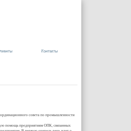
+7 (495) 748-08-09
Ваша корзина пуста
лиенты
Контакты
Координационного совета по промышленности
ную помощь предприятиям ОПК, связанных
редприятия. В первую очередь речь идет о