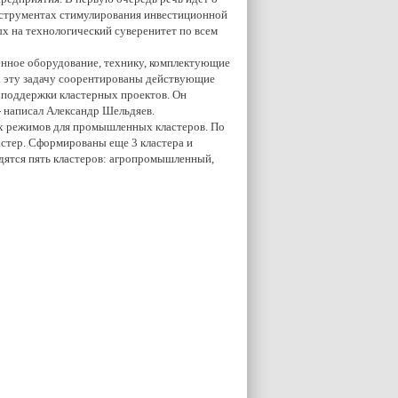
нструментах стимулирования инвестиционной
х на технологический суверенитет по всем
енное оборудование, технику, комплектующие
а эту задачу соорентированы действующие
 поддержки кластерных проектов. Он
 написал Александр Шельдяев.
ых режимов для промышленных кластеров. По
астер. Сформированы еще 3 кластера и
ятся пять кластеров: агропромышленный,