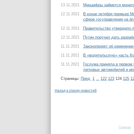
13.11.2021
Минцифры займется монито
12.11.2021
В конце октября премьер 
сфере госуправления на б
12.11.2021
Правительство утвердило 
12.11.2021
Путин поручил дать разраб
11.11.2021
Законопроект об изменении
11.11.2021
В «водительскую» часть К
11.11.2021
Госдума приняла в первом 
легковых автомобилей и м
Страницы:
Пред.
1
...
122
123
124
125
1
Назад к списку новостей
Главная