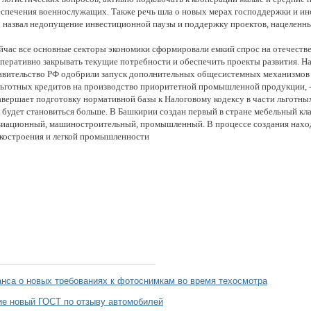
еспечения военнослужащих. Также речь шла о новых мерах господдержки и и
р назвал недопущение инвестиционной паузы и поддержку проектов, нацеленны
ейчас все основные секторы экономики сформировали емкий спрос на отечеств
еративно закрывать текущие потребности и обеспечить проекты развития. Н
равительство РФ одобрили запуск дополнительных общесистемных механизмов
ьготных кредитов на производство приоритетной промышленной продукции, -
авершает подготовку нормативной базы к Налоговому кодексу в части льготн
 будет становиться больше. В Башкирии создан первый в стране мебельный кл
виационный, машиностроительный, промышленный. В процессе создания наход
нкостроения и легкой промышленности
нса о новых требованиях к фотоcнимкам во время техосмотра
ие новый ГОСТ по отзыву автомобилей