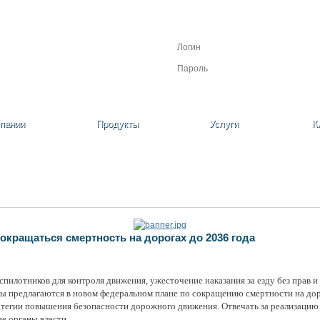
Личный кабинет
Регистрация
Забыли пароль?
пании
Продукты
Услуги
К
окращаться смертность на дорогах до 2036 года
пилотников для контроля движения, ужесточение наказания за езду без прав и
ры предлагаются в новом федеральном плане по сокращению смертности на дор
ратегии повышения безопасности дорожного движения. Отвечать за реализацию
е органы власти.