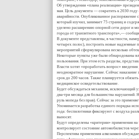
Об утверждении «плана реализации» президе
мая. Цель документа — сократить к 2030 году 
аварийности. Опубликованное распоряжение с
который изучил, занимает 75 страниц и соде
уделено расширению опорной сети дорог и мо
города от транзитного транспорта»,— сооб
В документе представлены, в частности, наме
четырех полос), построить новые надземные 
мероприятий сформулирована несколько обтек
Некоторые пункты уже были обнародованы вла
пользования. При этом есть разделы, предста
Власти хотят «проработать вопрос» введения 
неоднократное нарушение. Сейчас наказание з
срок до 200 часов. Также планируется обязать
медицинское освидетельствование.
Будет обсуждаться механизм, исключающий ухо
два-три месяца для большинства нарушений. Н
руль мопеда без прав). Сейчас за это применяе
Упоминается разработка единого порядка испо
года: беспилотники фиксируют с воздуха разл
выносят.
Будут определены «критерии» применения на т
контролирует состояние автомобилистов через
Перспектива применения алкозамков обсуждает