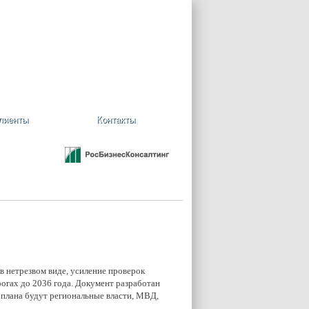
+7 (495) 748-08-09
Ваша корзина пуста
лиенты
Контакты
 в нетрезвом виде, усиление проверок
огах до 2036 года. Документ разработан
 плана будут региональные власти, МВД,