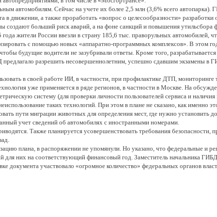
автопредприятиями, в том числе в «Мосгортрансе».
ым автомобилям. Сейчас на учете их более 2,5 млн (3,6% всего автопарка).
та в движении, а также проработать «вопрос о целесообразности» разработки
ины создают больший риск аварий, а на фоне санкций и повышения утильсбора 
 года жители России ввезли в страну 185,6 тыс. праворульных автомобилей, чт
изировать с помощью новых «аппаратно-программных комплексов». В этом год
чтобы будущие водители не зазубривали ответы. Кроме того, разрабатывается
 предлагало разрешить несовершеннолетним, успешно сдавшим экзамены в Г
льзовать в своей работе ИИ, в частности, при профилактике ДТП, мониторинге
хнология уже применяется в ряде регионов, в частности в Москве. На обсужд
трическую систему (для проверки личности пользователей сервиса и наличия в
использование таких технологий. При этом в плане не сказано, как именно эт
вать пути миграции животных для определения мест, где нужно установить до
ванный учет сведений об автомобилях с иностранными номерами.
приводятся. Также планируется усовершенствовать требования безопасности, 
зад.
изацию плана, в распоряжении не упомянули. Но указано, что федеральные и р
 для них на соответствующий финансовый год. Заместитель начальника ГИБДД
овке документа участвовало «огромное количество» федеральных органов влас