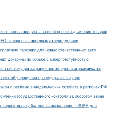
ринге цен на продукты по всей цепочке движения товаров
EO включены в программу господдержки
сплатную парковку для новых отечественных авто
ект доктрины по борьбе с киберпреступностью
и в систему регистрации пестицидов и агрохимикатов
роект об упрощении процедуры госзакупок
акон о рекламе винодельческих хозяйств в регионах РФ
усилении государственного контроля за оборотом зерна
т корректировку баллов за выполнение НИОКР для