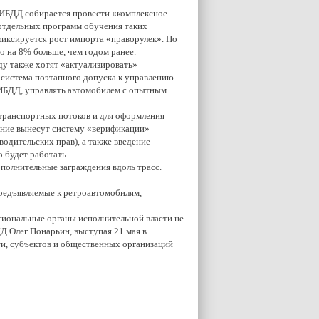
 ГИБДД собирается провести «комплексное
 отдельных программ обучения таких
фиксируется рост импорта «праворулек». По
о на 8% больше, чем годом ранее.
у также хотят «актуализировать»
 система поэтапного допуска к управлению
ИБДД, управлять автомобилем с опытным
 транспортных потоков и для оформления
ение вынесут систему «верификации»
одительских прав), а также введение
о будет работать.
полнительные заграждения вдоль трасс.
предъявляемые к ретроавтомобилям,
егиональные органы исполнительной власти не
 Олег Понарьин, выступая 21 мая в
ти, субъектов и общественных организаций