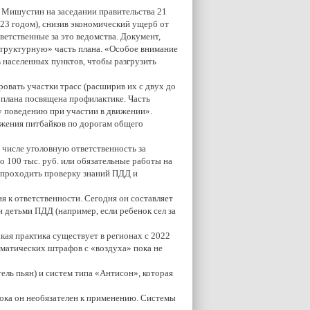
 Мишустин на заседании правительства 21
023 годом), снизив экономический ущерб от
етственные за это ведомства. Документ,
структурную» часть плана. «Особое внимание
 населенных пунктов, чтобы разгрузить
ровать участки трасс (расширив их с двух до
плана посвящена профилактике. Часть
у поведению при участии в движении».
ижения питбайков по дорогам общего
 числе уголовную ответственность за
о 100 тыс. руб. или обязательные работы на
ия проходить проверку знаний ПДД и
я к ответственности. Сегодня он составляет
 детьми ПДД (например, если ребенок сел за
кая практика существует в регионах с 2022
оматических штрафов с «воздуха» пока не
ель пьян) и систем типа «Антисон», которая
 пока он необязателен к применению. Системы