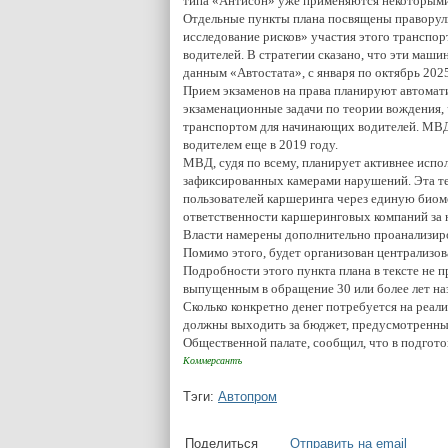
типа «Антисон» уже применяются некоторыми 
Отдельные пункты плана посвящены праворульн
исследование рисков» участия этого транспор
водителей. В стратегии сказано, что эти маш
данным «Автостата», с января по октябрь 2025
Прием экзаменов на права планируют автомат
экзаменационные задачи по теории вождения, 
транспортом для начинающих водителей. МВД
водителем еще в 2019 году.
МВД, судя по всему, планирует активнее испо
зафиксированных камерами нарушений. Эта те
пользователей каршеринга через единую биоме
ответственности каршеринговых компаний за не
Власти намерены дополнительно проанализиро
Помимо этого, будет организован централизо
Подробности этого пункта плана в тексте не 
выпущенным в обращение 30 или более лет на
Сколько конкретно денег потребуется на реал
должны выходить за бюджет, предусмотренный
Общественной палате, сообщил, что в подгот
Коммерсантъ
Тэги:
Автопром
Поделиться
Отправить на email