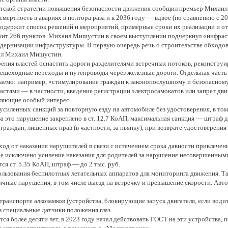
нтской стратегии повышения безопасности движения сообщил премьер Михаил
смертность в авариях в полтора раза и к 2036 году — вдвое (по сравнению с 2
одержит список решений и мероприятий, примерные сроки их реализации и отв
ржит 266 пунктов. Михаил Мишустин в своем выступлении подчеркнул «инфра
дернизации инфраструктуры. В первую очередь речь о строительстве обходов
щил Михаил Мишустин.
рения властей оснастить дороги разделителями встречных потоков, реконструи
пешеходные переходы и путепроводы через железные дороги. Отдельная часть 
аемо: например, «стимулирование граждан к законопослушному и безопасном
стями — в частности, введение регистрации электросамокатов или запрет дв
вляющие особый интерес.
усиленных санкций за повторную езду на автомобиле без удостоверения, в том
а это нарушение закреплено в ст. 12.7 КоАП, максимальная санкция — штраф д
 граждан, лишенных прав (в частности, за пьянку), при возврате удостоверен
д от наказания нарушителей в связи с истечением срока давности привлечени
е исключено усиление наказания для родителей за нарушение несовершенными
тся ст. 5.35 КоАП, штраф — до 2 тыс. руб.
льзования беспилотных летательных аппаратов для мониторинга движения. Та
ичные нарушения, в том числе выезд на встречку и превышение скорости. Авт
ранспорте алкозамков (устройства, блокирующие запуск двигателя, если водит
 специальные датчики положения глаз.
ся более десяти лет, в 2023 году начал действовать ГОСТ на эти устройства,