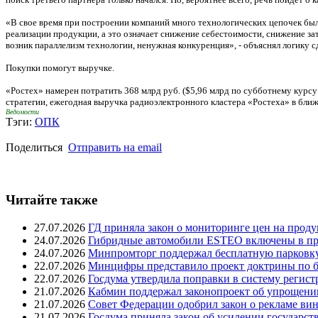
«В свое время при построении компаний много технологических цепочек было 
реализации продукции, а это означает снижение себестоимости, снижение зат
возник параллелизм технологии, ненужная конкуренция», - объяснял логику 
Покупки помогут выручке.
«Ростех» намерен потратить 368 млрд руб. ($5,96 млрд по субботнему курсу 
стратегии, ежегодная выручка радиоэлектронного кластера «Ростеха» в ближа
Ведомости
Тэги:
ОПК
Поделиться
Отправить на email
Читайте также
27.07.2026
ГД приняла закон о мониторинге цен на проду
24.07.2026
Гибридные автомобили ESTEO включены в пр
24.07.2026
Минпромторг поддержал бесплатную парковку
22.07.2026
Минцифры представило проект доктрины по б
22.07.2026
Госдума утвердила поправки в систему регис
21.07.2026
Кабмин поддержал законопроект об упрощени
21.07.2026
Совет Федерации одобрил закон о рекламе вин
21.07.2026
Госдума приняла закон об усилении государств