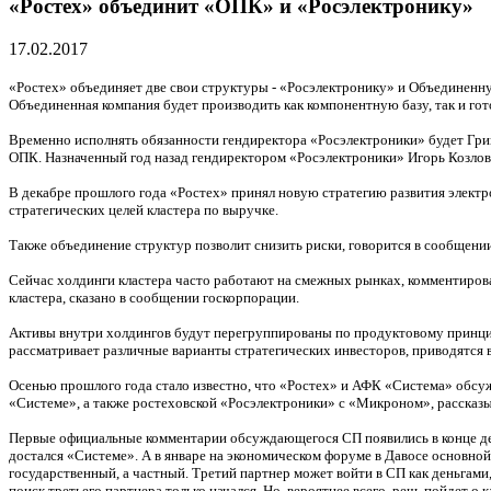
«Ростех» объединит «ОПК» и «Росэлектронику»
17.02.2017
«Ростех» объединяет две свои структуры - «Росэлектронику» и Объединен
Объединенная компания будет производить как компонентную базу, так и го
Временно исполнять обязанности гендиректора «Росэлектроники» будет Гри
ОПК. Назначенный год назад гендиректором «Росэлектроники» Игорь Козлов 
В декабре прошлого года «Ростех» принял новую стратегию развития элект
стратегических целей кластера по выручке.
Также объединение структур позволит снизить риски, говорится в сообщени
Сейчас холдинги кластера часто работают на смежных рынках, комментиров
кластера, сказано в сообщении госкорпорации.
Активы внутри холдингов будут перегруппированы по продуктовому принцип
рассматривает различные варианты стратегических инвесторов, приводятся 
Осенью прошлого года стало известно, что «Ростех» и АФК «Система» обсу
«Системе», а также ростеховской «Росэлектроники» с «Микроном», рассказыв
Первые официальные комментарии обсуждающегося СП появились в конце дека
достался «Системе». А в январе на экономическом форуме в Давосе основно
государственный, а частный. Третий партнер может войти в СП как деньгами, 
поиск третьего партнера только начался. Но, вероятнее всего, речь пойдет о