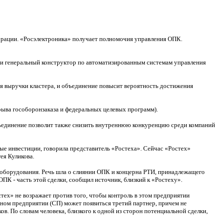
орации. «Росэлектроника» получает полномочия управления ОПК.
 и генеральный конструктор по автоматизированным системам управления
я выручки кластера, и объединение повысит вероятность достижения
рыва гособоронзаказа и федеральных целевых программ).
бъединение позволит также снизить внутреннюю конкуренцию среди компаний
е инвестиции, говорила представитель «Ростеха». Сейчас «Ростех»
ея Куликова.
 оборудования. Речь шла о слиянии ОПК и концерна РТИ, принадлежащего
ПК - часть этой сделки, сообщил источник, близкий к «Ростеху».
ех» не возражает против того, чтобы контроль в этом предприятии
ном предприятии (СП) может появиться третий партнер, причем не
ов. По словам человека, близкого к одной из сторон потенциальной сделки,