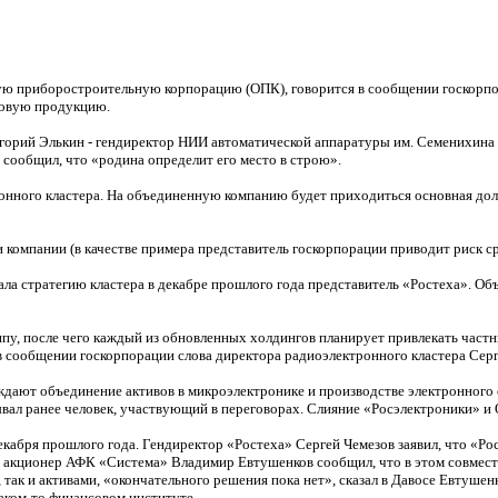
ную приборостроительную корпорацию (ОПК), говорится в сообщении госкорп
товую продукцию.
горий Элькин - гендиректор НИИ автоматической аппаратуры им. Семенихина
сообщил, что «родина определит его место в строю».
ронного кластера. На объединенную компанию будет приходиться основная дол
и компании (в качестве примера представитель госкорпорации приводит риск с
ала стратегию кластера в декабре прошлого года представитель «Ростеха». О
у, после чего каждый из обновленных холдингов планирует привлекать частны
в сообщении госкорпорации слова директора радиоэлектронного кластера Серг
ждают объединение активов в микроэлектронике и производстве электронного
ал ранее человек, участвующий в переговорах. Слияние «Росэлектроники» и О
бря прошлого года. Гендиректор «Ростеха» Сергей Чемезов заявил, что «Рост
й акционер АФК «Система» Владимир Евтушенков сообщил, что в этом совмест
так и активами, «окончательного решения пока нет», сказал в Давосе Евтушенк
 каком-то финансовом институте.