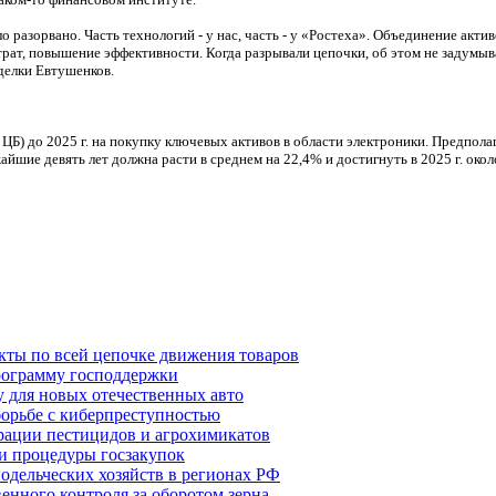
разорвано. Часть технологий - у нас, часть - у «Ростеха». Объединение акти
рат, повышение эффективности. Когда разрывали цепочки, об этом не задумывал
сделки Евтушенков.
ЦБ) до 2025 г. на покупку ключевых активов в области электроники. Предпола
йшие девять лет должна расти в среднем на 22,4% и достигнуть в 2025 г. около
кты по всей цепочке движения товаров
ограмму господдержки
 для новых отечественных авто
орьбе с киберпреступностью
трации пестицидов и агрохимикатов
и процедуры госзакупок
одельческих хозяйств в регионах РФ
енного контроля за оборотом зерна