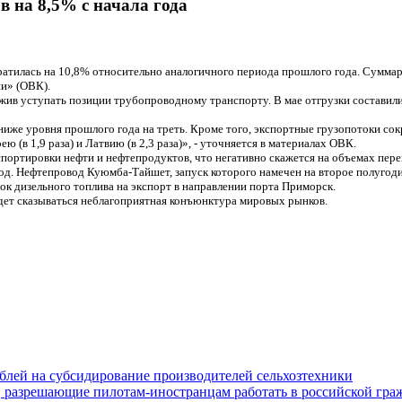
 на 8,5% с начала года
атилась на 10,8% относительно аналогичного периода прошлого года. Суммар
ии» (ОВК).
жив уступать позиции трубопроводному транспорту. В мае отгрузки составили 
же уровня прошлого года на треть. Кроме того, экспортные грузопотоки сокра
(в 1,9 раза) и Латвию (в 2,3 раза)», - уточняется в материалах ОВК.
ортировки нефти и нефтепродуктов, что негативно скажется на объемах пере
д. Нефтепровод Куюмба-Тайшет, запуск которого намечен на второе полугодие,
вок дизельного топлива на экспорт в направлении порта Приморск.
дет сказываться неблагоприятная конъюнктура мировых рынков.
блей на субсидирование производителей сельхозтехники
, разрешающие пилотам-иностранцам работать в российской гра