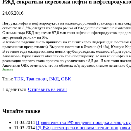
РЖД сократили перевозки нефти и нефтепродуктов
24.06.2016
Погрузка нефти и нефтепродуктов на железнодорожный транспорт в мае сокр
сегменте на 8,5%, следует из обзора рынка «Объединенной вагонной компан
С начала года РЖД перевезли 97,8 млн тонн нефти и нефтепродуктов, продол
внутренний рынок – на 6%.
«Основное падение вновь пришлось на транзит через Нидерланды: поставки ни
практически прекратились). Выросли поставки в Италию (+14%), Южную Корею 
В течение года ожидается ввод новых трубопроводных мощностей для трансп
Заполярье-Пурпе сможет обеспечить транспортировку 32 млн тонн нефти в го
реализация первого этапа проекта по увеличению с 8,5 до 15 млн тонн поста
Аналитики ОВК отмечают, что на объемах ж/д перевозок также негативно бу
Rupec.ru
Тэги:
ТЭК
,
Транспорт
,
РЖД
,
ОВК
Поделиться
Отправить на email
Читайте также
11.03.2014
Правительство РФ выделит порядка 2 млрд. ру
11.03.2014
ГД РФ рассмотрела в первом чтении поправки