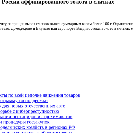
з России аффинированного золота в слитках
ту, запрещен вывоз слитков золота суммарным весом более 100 г. Ограничени
тьево, Домодедово и Внуково или аэропорта Владивостока. Золото в слитках 
кты по всей цепочке движения товаров
ограмму господдержки
 для новых отечественных авто
орьбе с киберпреступностью
трации пестицидов и агрохимикатов
и процедуры госзакупок
одельческих хозяйств в регионах РФ
енного контроля за оборотом зерна