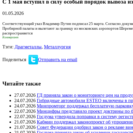
С 1 мая вступил в силу особый порядок вывоза и
01.05.2026
Соответствующий указ Владимир Путин подписал 25 марта. Согласно докумен
Пробирной палаты и вылетают за границу из московских аэропортов Шереме
распространяется
Коммерсант
Тэги:
Драгметаллы
,
Металлургия
Поделиться
Отправить на email
Читайте также
27.07.2026
ГД приняла закон о мониторинге цен на проду
24.07.2026
Гибридные автомобили ESTEO включены в пр
24.07.2026
Минпромторг поддержал бесплатную парковку
22.07.2026
Минцифры представило проект доктрины по б
22.07.2026
Госдума утвердила поправки в систему регис
21.07.2026
Кабмин поддержал законопроект об упрощени
21.07.2026
Совет Федерации одобрил закон о рекламе вин
21.07.2026
Госдума приняла закон об усилении государств