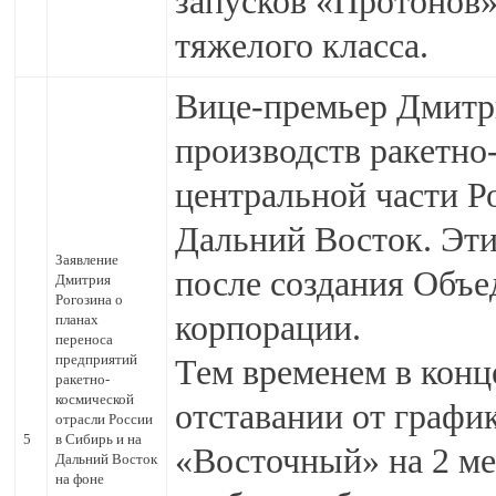
запусков «Протонов»
тяжелого класса.
Вице-премьер Дмитр
производств ракетно
центральной части Р
Дальний Восток. Эти
Заявление
после создания Объе
Дмитрия
Рогозина о
корпорации.
планах
переноса
предприятий
Тем временем в конц
ракетно-
космической
отставании от графи
отрасли России
5
в Сибирь и на
«Восточный» на 2 ме
Дальний Восток
на фоне