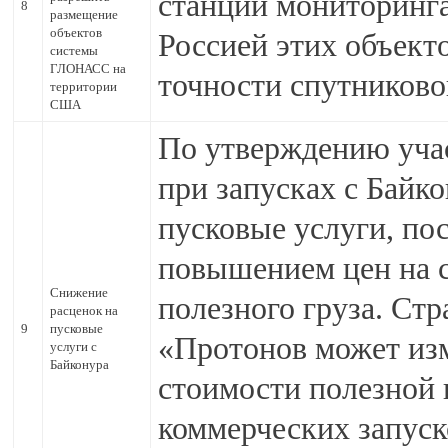
станций мониторинг
8
размещение
объектов
Россией этих объект
системы
ГЛОНАСС на
точности спутниково
территории
США
По утверждению уча
при запусках с Байк
пусковые услуги, по
повышением цен на с
Снижение
полезного груза. Стр
расценок на
9
пусковые
«Протонов может изм
услуги с
Байконура
стоимости полезной 
коммерческих запуск