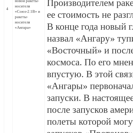
Производителем раке
новой ракеты-
носителя
4
«Союз-2.1В» и
ее стоимость не разг
ракеты-
носителя
В конце года новый 
«Ангара»
назвал «Ангару» туп
«Восточный» и после
космоса. По его мнен
впустую. В этой связ
«Ангары» первоначал
запуски. В настояще
после запусков амер
полеты которой могу