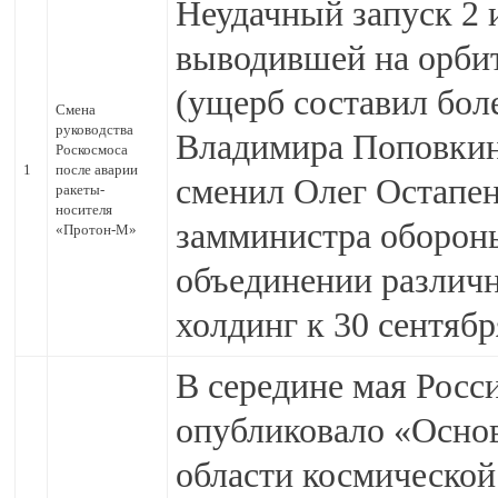
Неудачный запуск 2 
выводившей на орб
(ущерб составил боле
Смена
руководства
Владимира Поповкина
Роскосмоса
1
после аварии
сменил Олег Остапен
ракеты-
носителя
замминистра обороны
«Протон-М»
объединении различ
холдинг к 30 сентябр
В середине мая Росс
опубликовало «Осно
области космической 