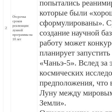
попытались реанимир
которые были «хоро
Отсрочка
сформулированы». Ср
сроков
реализации
2
лунной
создание научной ба
программы на
10 лет
работу может конкур
планирует запустить
«Чаньэ-5». Вслед за
космических исследо
предположения, что в
Луну между мировым
Земли».