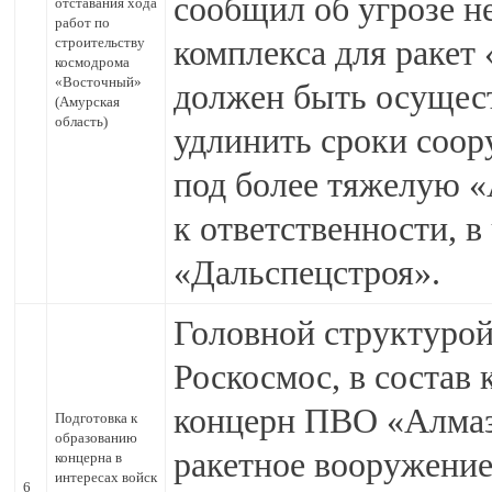
сообщил об угрозе н
отставания хода
работ по
строительству
комплекса для ракет
космодрома
«Восточный»
должен быть осущест
(Амурская
область)
удлинить сроки соор
под более тяжелую 
к ответственности, в
«Дальспецстроя».
Головной структурой
Роскосмос, в состав
концерн ПВО «Алмаз
Подготовка к
образованию
ракетное вооружени
концерна в
интересах войск
6