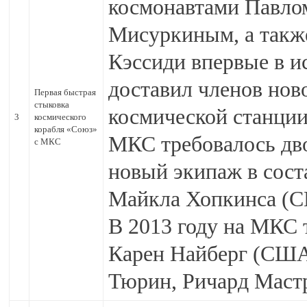
космонавтами Павло
Мисуркиным, а такж
Кэссиди впервые в и
доставил членов но
Первая быстрая
стыковка
космической станции 
3
космического
корабля «Союз»
МКС требовалось дво
с МКС
новый экипаж в соста
Майкла Хопкинса (
В 2013 году на МКС
Карен Найберг (США
Тюрин, Ричард Мастр