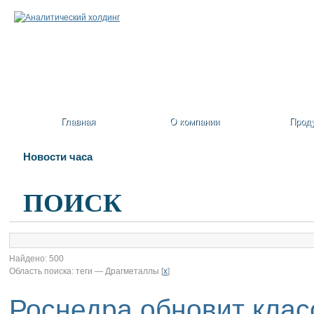
Главная
О компании
Прод
Новости часа
ПОИСК
Найдено: 500
Область поиска: теги — Драгметаллы [
x
]
Роснедра обновит кла