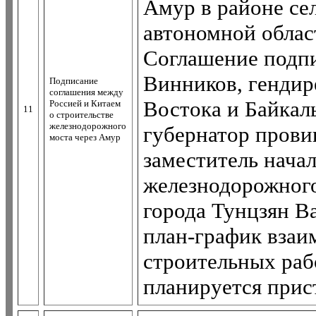
Амур в районе се
автономной облас
Соглашение подп
Винников, гендир
Подписание
соглашения между
Востока и Байкаль
Россией и Китаем
11
о строительстве
железнодорожного
губернатор прови
моста через Амур
заместитель нача
железнодорожног
города Тунцзян В
план-график взаи
строительных раб
планируется прист