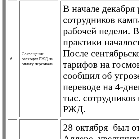
В начале декабря
сотрудников камп
рабочей недели. 
практики началось
После сентябрьск
Сокращение
6
расходов РЖД на
тарифов на госмо
оплату персонала
сообщил об угрозе
переводе на 4-дн
тыс. сотрудников 
РЖД.
28 октября был о
Адлере, увеличи