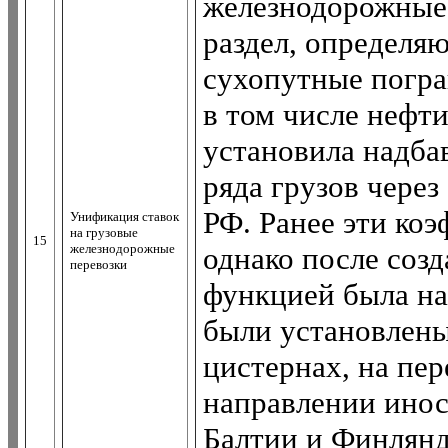
железнодорожные 
раздел, определя
сухопутные погра
в том числе нефт
установила надба
ряда грузов чере
РФ. Ранее эти ко
Унификация ставок
на грузовые
15
железнодорожные
однако после соз
перевозки
функцией была на
были установлены
цистернах, на пер
направлении инос
Балтии и Финлянд