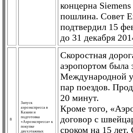
концерна Siemens 
пошлина. Совет Е
подтвердил 15 фе
до 31 декабря 201
Скоростная дорог
аэропортом была 
Международной ун
пар поездов. Про
20 минут.
Запуск
Кроме того, «Аэр
аэроэкспресса в
Казани и
договор с швейца
подготовка
8
«Аэроэкспресса» к
покупке
сроком на 15 лет.
двухэтажных