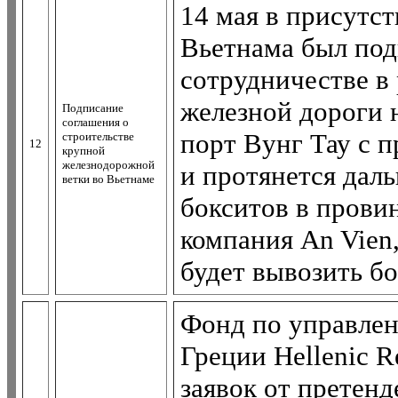
14 мая в присутс
Вьетнама был под
сотрудничестве в
железной дороги 
Подписание
соглашения о
порт Вунг Тау с
строительстве
12
крупной
железнодорожной
и протянется дал
ветки во Вьетнаме
бокситов в прови
компания An Vien
будет вывозить бо
Фонд по управле
Греции Hellenic R
заявок от претен