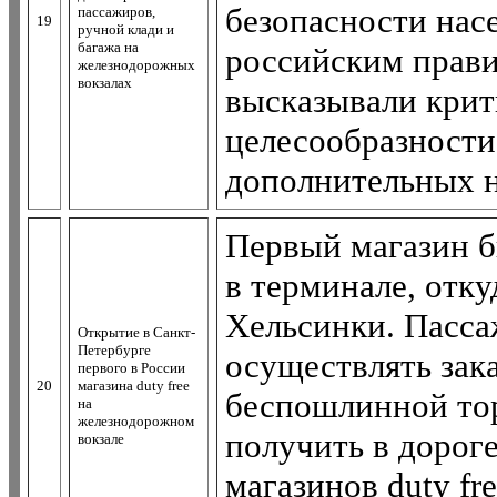
безопасности нас
пассажиров,
19
ручной клади и
багажа на
российским прави
железнодорожных
вокзалах
высказывали крит
целесообразности
дополнительных не
Первый магазин б
в терминале, отку
Хельсинки. Пасс
Открытие в Санкт-
Петербурге
осуществлять зака
первого в России
20
магазина duty free
беспошлинной тор
на
железнодорожном
получить в дорог
вокзале
магазинов duty f