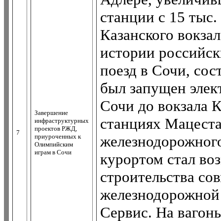
станции с 15 тыс. 
Казанского вокза
истории российск
поезд в Сочи, сос
был запущен элек
Сочи до вокзала 
Завершение
станциях Мацеста
инфраструктурных
проектов РЖД,
7
приуроченных к
железнодорожног
Олимпийским
играм в Сочи
курортом стал во
строительства со
железнодорожной 
Сервис. На вагоны