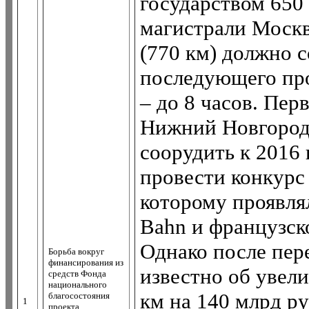
государством 650
магистрали Москв
(770 км) должно со
последующего про
– до 8 часов. Пе
Нижний Новгород
соорудить к 2016 
провести конкурс 
которому проявля
Bahn и французск
Однако после пер
Борьба вокруг
финансирования из
известно об увел
средств Фонда
национального
км на 140 млрд ру
благосостояния
1
проекта