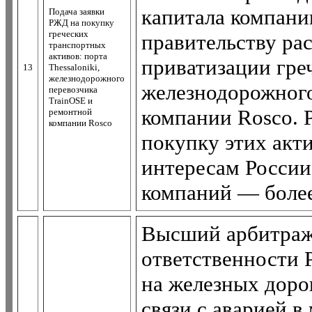
капитала компани
Подача заявки
РЖД на покупку
греческих
правительству ра
транспортных
активов: порта
приватизации греч
13
Thessaloniki,
железнодорожного
железнодорожного
перевозчика
TrainOSE и
компании Rosco. 
ремонтной
компании Rosco
покупку этих акти
интересам России
компаний — более
Высший арбитраж
ответственности 
на железных доро
связи с аварией в