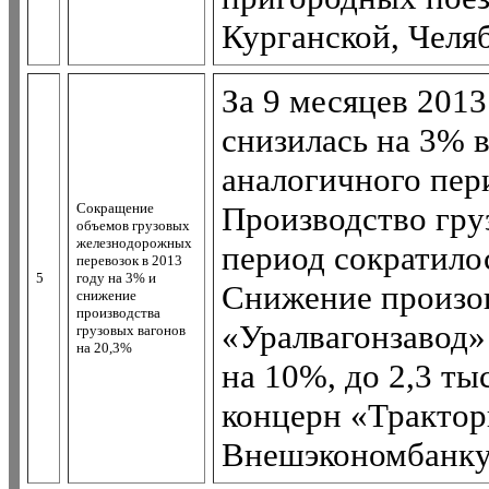
Курганской, Челя
За 9 месяцев 2013
снизилась на 3% в
аналогичного пери
Сокращение
Производство груз
объемов грузовых
железнодорожных
период сократилос
перевозок в 2013
5
году на 3% и
Снижение произош
снижение
производства
«Уралвагонзавод»
грузовых вагонов
на 20,3%
на 10%, до 2,3 ты
концерн «Тракто
Внешэкономбанку) 