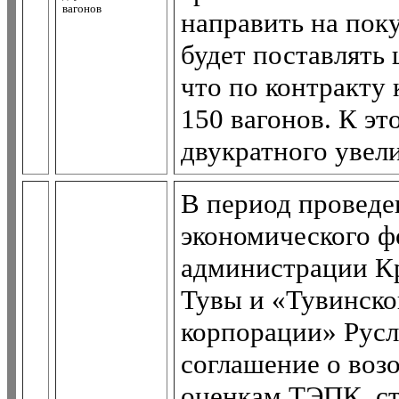
вагонов
направить на пок
будет поставлять 
что по контракту 
150 вагонов. К э
двукратного увел
В период проведе
экономического ф
администрации Кр
Тувы и «Тувинск
корпорации» Русл
соглашение о воз
оценкам ТЭПК, ст