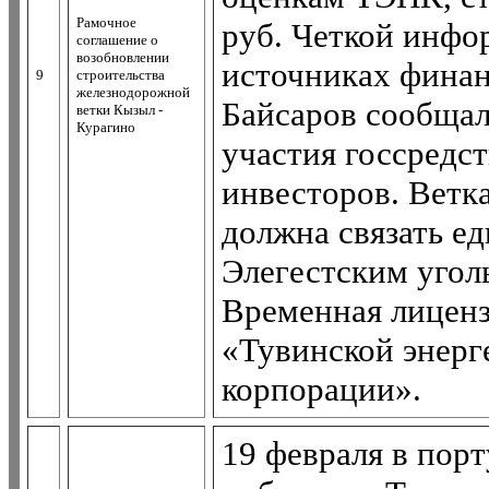
Рамочное
руб. Четкой инфо
соглашение о
возобновлении
источниках финан
9
строительства
железнодорожной
Байсаров сообщал,
ветки Кызыл -
Курагино
участия госсредст
инвесторов. Ветк
должна связать е
Элегестским угол
Временная лиценз
«Тувинской энер
корпорации».
19 февраля в пор