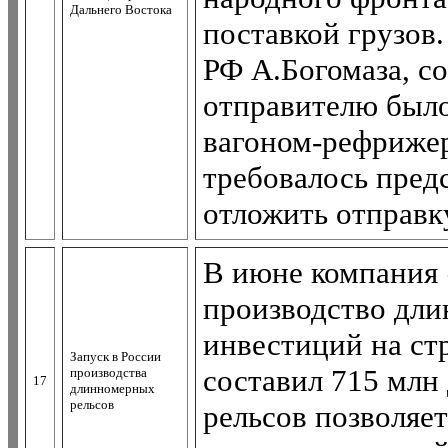
Дальнего Востока
поставкой грузов
РФ А.Богомаза, с
отправителю было
вагоном-рефрижер
требовалось предс
отложить отправку
В июне компания 
производство дли
инвестиций на ст
Запуск в России
составил 715 млн
производства
17
длинномерных
рельсов
рельсов позволяе