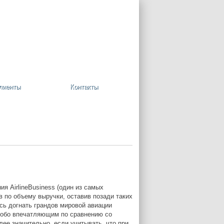
+7 (495) 748-08-09
Ваша корзина пуста
лиенты
Контакты
я AirlineBusiness (один из самых
 по объему выручки, оставив позади таких
ось догнать грандов мировой авиации
особо впечатляющим по сравнению со
ее значительно, если учитывать, что при