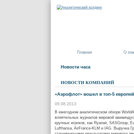
Главная
О ком
Новости часа
НОВОСТИ КОМПАНИЙ
«Аэрофлот» вошел в топ-5 европей
09.08.2013
В ежегодном аналитическом обзоре WorldAi
влиятельных журналов мировой авиаиндуст
крупных игроков, как Ryanair, SASGroup, E
Lufthansa, AirFrance-KLM и IAG. Выручка 
стагнирующими результатами мирового ави