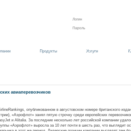
Личный кабинет
Регистрация
Забыли пароль?
пании
Продукты
Услуги
К
ских авиаперевозчиков
rlineRankings, опубликованном в августовском номере британского издани
рии), «Аэрофлот» занял пятую строчку среди европейских перевозчиков
asyJet и Alitalia. За последние несколько лет российской компании удал
Группы «Аэрофлот» выросла за 10 лет почти в шесть раз, что выглядит 
арынка в этот же период. Лидерские позиции компании выглядят тем бол