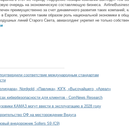
рвую очередь на экономическую составляющую бизнеса. AirlineBusiness
печен преимущественно за счет динамичного развития таких компаний, к
 в Европе, укрепляя таким образом роль национальной экономики в об
воздушных линий Старого Света, авиахолдинг укрепил не только собстве
ия
 подтвердили соответствие международным стандартам
сти
елигдара», Nordgold, «Павлика», ЮГК, «Высочайшего, «Ареал»
сах кибербезопасности для клиентов - ComNews Research
зовики КАМАЗ могут ввести в эксплуатацию в 2028 году
роительство ОФ на месторождении Ведуга
овый внедорожник Sollers S9 (С9)