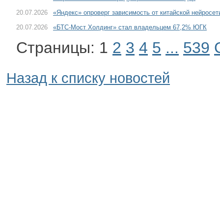
20.07.2026
«Яндекс» опроверг зависимость от китайской нейросе
20.07.2026
«БТС-Мост Холдинг» стал владельцем 67,2% ЮГК
Страницы:
1
2
3
4
5
...
539
Назад к списку новостей