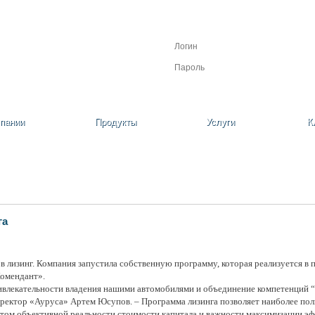
Личный кабинет
Регистрация
Забыли пароль?
пании
Продукты
Услуги
К
га
лизинг. Компания запустила собственную программу, которая реализуется в п
Комендант».
лекательности владения нашими автомобилями и объединение компетенций “Р
директор «Ауруса» Артем Юсупов. – Программа лизинга позволяет наиболее по
том объективной реальности стоимости капитала и важности максимизации эф