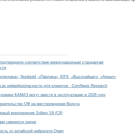
 подтвердили соответствие международным стандартам
сти
елигдара», Nordgold, «Павлика», ЮГК, «Высочайшего, «Ареал»
сах кибербезопасности для клиентов - ComNews Research
зовики КАМАЗ могут ввести в эксплуатацию в 2028 году
роительство ОФ на месторождении Ведуга
овый внедорожник Sollers S9 (С9)
ции сменился лидер
ость от китайской нейросети Qwen