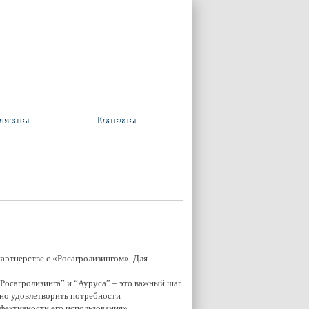
+7 (495) 748-08-09
Ваша корзина пуста
лиенты
Контакты
артнерстве с «Росагролизингом». Для
осагролизинга” и “Ауруса” – это важный шаг
лно удовлетворить потребности
фективности его использования»