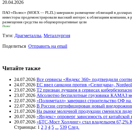
20.04.2026
ПАО «Полюс» (MOEX — PLZL) завершило размещение облигаций в долларах СШ
инвесторы продемонстрировали высокий интерес к облигациям компании, в р
размещения средства на общекорпоративные цели
Полюс
Тэги:
Драгметаллы
,
Металлургия
Поделиться
Отправить на email
Читайте также
24.07.2026
Все сервисы «Яндекс 360» подтвердили соот
24.07.2026
ЕС ввел санкции против «Селигдара», Nordgo
23.07.2026
T2 признан лучшим в сервисах кибербезопасн
23.07.2026
Абсолютно беспилотные грузовики КАМАЗ мог
22.07.2026
«Полиметалл» завершил строительство ОФ на
22.07.2026
В России сертифицирован новый внедорожник 
21.07.2026
На рынке молочной продукции сменился лиде
20.07.2026
«Яндекс» опроверг зависимость от китайской
20.07.2026
«БТС-Мост Холдинг» стал владельцем 67,2%
Страницы:
1
2
3
4
5
...
539
След.