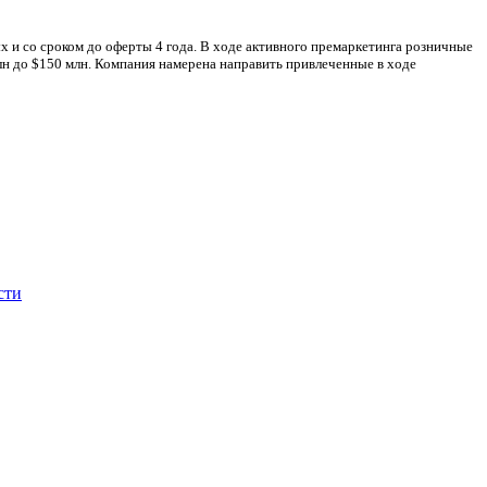
и со сроком до оферты 4 года. В ходе активного премаркетинга розничные
лн до $150 млн. Компания намерена направить привлеченные в ходе
сти