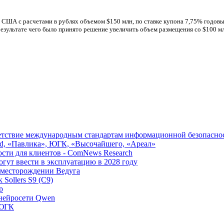
А с расчетами в рублях объемом $150 млн, по ставке купона 7,75% годовых 
езультате чего было принято решение увеличить объем размещения со $100 м
ветствие международным стандартам информационной безопасно
ld, «Павлика», ЮГК, «Высочайшего, «Ареал»
ости для клиентов - ComNews Research
ут ввести в эксплуатацию в 2028 году
 месторождении Ведуга
Sollers S9 (С9)
р
 нейросети Qwen
 ЮГК