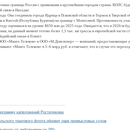
чные границы России с привязками к крупнейшим городам страны. ВОЛС буде
 связи в Находке.
ода. Она соединила города Идрица в Псковской области и Торжок в Тверской о
 и Кяхтой (Республика Бурятия) на границе с Монголией. Протяженность участ
ду оценивался на уровне $650 млн до 2025 года. Ожидается, что в 2026-м буд
ии, на данный момент готово более 1,3 тыс. км трассы в европейской части ст
ндийский океан и Египет.
 ООО «Манго Телеком» и ООО «М.Девелопер» — компаний, предоставляющих ус
вают «Манго Телеком» в 5–6 млрд руб. и отмечают, что в случае его переход
рограмму капвложений Ростелекома
льского тралового флота обновит парк промысловых судов
выручку от нефтехимии на 29%