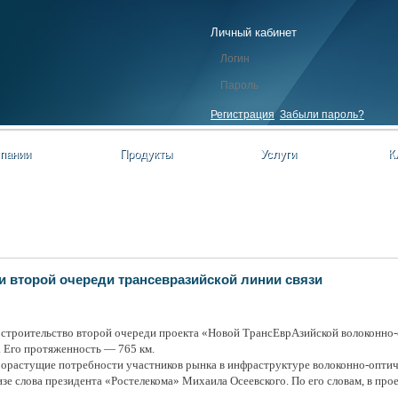
Личный кабинет
Регистрация
Забыли пароль?
пании
Продукты
Услуги
К
 второй очереди трансевразийской линии связи
троительство второй очереди проекта «Новой ТрансЕврАзийской волоконно-
. Его протяженность — 765 км.
растущие потребности участников рынка в инфраструктуре волоконно-оптиче
зе слова президента «Ростелекома» Михаила Осеевского. По его словам, в пр