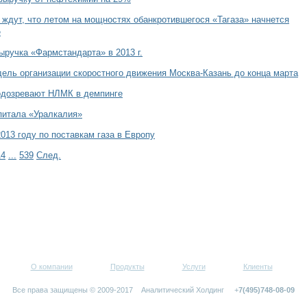
 ждут, что летом на мощностях обанкротившегося «Тагаза» начнется
e
ыручка «Фармстандарта» в 2013 г.
ль организации скоростного движения Москва-Казань до конца марта
одозревают НЛМК в демпинге
питала «Уралкалия»
013 году по поставкам газа в Европу
14
...
539
След.
О компании
Продукты
Услуги
Клиенты
Все права защищены © 2009-2017 Аналитический Холдинг +
7(495)748-08-09