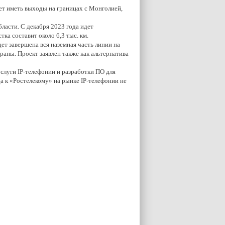
т иметь выходы на границах с Монголией,
бласти. С декабря 2023 года идет
ка составит около 6,3 тыс. км.
ет завершена вся наземная часть линии на
раны. Проект заявлен также как альтернатива
луги IP-телефонии и разработки ПО для
а к «Ростелекому» на рынке IP-телефонии не