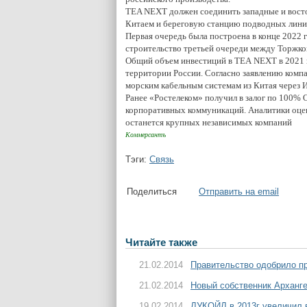
TEA NEXT должен соединить западные и восто
Китаем и береговую станцию подводных линий
Первая очередь была построена в конце 2022 г
строительство третьей очереди между Торжком
Общий объем инвестиций в ТЕА NEXT в 2021 го
территории России. Согласно заявлению компан
морским кабельным системам из Китая через И
Ранее «Ростелеком» получил в залог по 100%
корпоративных коммуникаций. Аналитики оцени
останется крупных независимых компаний
Коммерсантъ
Тэги:
Связь
Поделиться
Отправить на email
Читайте также
21.02.2014
Правительство одобрило п
21.02.2014
Новый собственник Арханге
19.02.2014
ЛУКОЙЛ в 2013г увеличил 