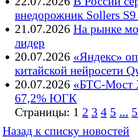
22.07.2026
В России с
внедорожник Sollers S9
21.07.2026
На рынке м
лидер
20.07.2026
«Яндекс» оп
китайской нейросети Q
20.07.2026
«БТС-Мост Х
67,2% ЮГК
Страницы:
1
2
3
4
5
...
5
Назад к списку новостей