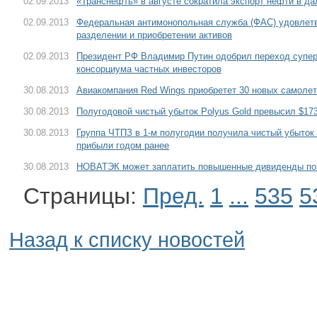
02.09.2013
«Транснефть» в августе сократила экспорт нефти в да
02.09.2013
Федеральная антимонопольная служба (ФАС) удовлет
разделении и приобретении активов
02.09.2013
Президент РФ Владимир Путин одобрил переход супер
консорциума частных инвесторов
30.08.2013
Авиакомпания Red Wings приобретет 30 новых самоле
30.08.2013
Полугодовой чистый убыток Polyus Gold превысил $17
30.08.2013
Группа ЧТПЗ в 1-м полугодии получила чистый убыток
прибыли годом ранее
30.08.2013
НОВАТЭК может заплатить повышенные дивиденды по 
Страницы:
Пред.
1
...
535
5
Назад к списку новостей