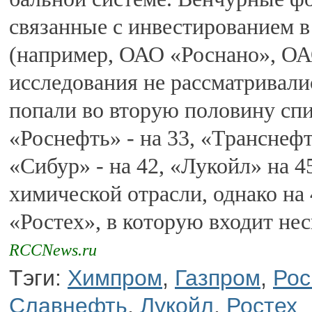
связанные с инвестированием в
(например, ОАО «Роснано», ОА
исследования не рассматривали
попали во вторую половину спис
«Роснефть» - на 33, «Транснефть
«Сибур» - на 42, «Лукойл» на 4
химической отрасли, однако на
«Ростех», в которую входит не
RCCNews.ru
Тэги:
Химпром
,
Газпром
,
Рос
Славнефть
,
Лукойл
,
Ростех