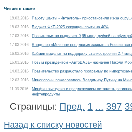
Читайте также
18.03.2016
Работу шахты «Интауголь» приостановили из-за обруш
18.03.2016
Бюджет ФКП-2025 сокращен почти на 40%
17.03.2016
Правительство выделяет 9,95 млрд рублей на обустро
17.03.2016
Владелец «Мечела» предложил закрыть в России все
16.03.2016
Кабмин выделит на поддержку станкостроения 2,7 млр
16.03.2016
Новым президентом «АвтоВАЗа» назначен Николя Мор
14.03.2016
Правительство разработало программу по импортоза
12.03.2016
Минобороны пожаловалось Владимиру Путину на Мин
11.03.2016
Минфин выступил с предложением оставлять регионам
нефтепродукты
Страницы:
Пред.
1
...
397
3
Назад к списку новостей