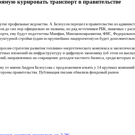
рямую курировать транспорт в правительстве
угие профильные ведомства. А. Белоусов перешел в правительство из админис
в до сих пор официально не названы, но ряд источников РБК, знакомых с рас
орта, ему будут подотчетны Минфин, Минэкономразвития, ФНС, Федеральное к
труктурной стройки (один из крупнейших нацпроектов) он будет дополнительн
просам стратегии развития топливно-энергетического комплекса и экологическ
джетных вложений на инфраструктуру и цифровую экономику (об этом он выска
ний, направленных на сокращение доходов частного бизнеса, среди которых 
 от имени Андрея Белоусова с предложением изъять у 14 крупных компаний 5
 стороны правительства. Публикация письма обвалила фондовый рынок