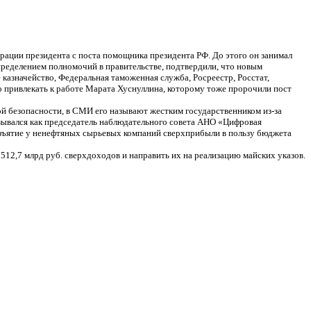
трации президента с поста помощника президента РФ. До этого он занимал
пределением полномочий в правительстве, подтвердили, что новым
азначейство, Федеральная таможенная служба, Росреестр, Росстат,
о привлекать к работе Марата Хуснуллина, которому тоже пророчили пост
ой безопасности, в СМИ его называют жестким государственником из-за
зывался как председатель наблюдательного совета АНО «Цифровая
изъятие у ненефтяных сырьевых компаний сверхприбыли в пользу бюджета
12,7 млрд руб. сверхдоходов и направить их на реализацию майских указов.