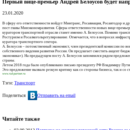
Первый вице-премьер Андрей Белоусов будет нап
23.01.2020
В сферу его ответственности войдут Минтранс, Росавиация, Росавтодор и др
пост главы Минэкономразвития. Сферы ответственности новых вице-премьеро
куратором транспортной отрасли станет именно А. Белоусов. Помимо трансп
Ростуризм и Росалкогольрегулирование. Отмечается, что в вопросах инфрас
куратора транспортного сектора.
А. Белоусов – потомственный экономист, член президентской комиссии по во
собственного видения развития России. Он предлагает сместить акцент бю
экономика»). На предыдущем посту А. Белоусов запомнился рядом предложе
страны.
Летом 2018 года было опубликовано письмо президенту РФ Владимиру Путину
Это предложение вызвало резкую критику как со стороны бизнеса, так и со
www.rzd-partner.ru
Тэги:
Транспорт
Поделиться
Отправить на email
Читайте также