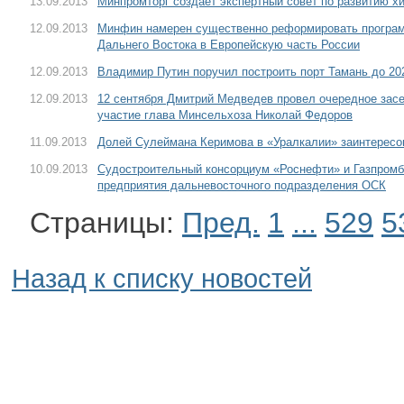
13.09.2013
Минпромторг создает экспертный совет по развитию 
12.09.2013
Минфин намерен существенно реформировать програм
Дальнего Востока в Европейскую часть России
12.09.2013
Владимир Путин поручил построить порт Тамань до 20
12.09.2013
12 сентября Дмитрий Медведев провел очередное засе
участие глава Минсельхоза Николай Федоров
11.09.2013
Долей Сулеймана Керимова в «Уралкалии» заинтересо
10.09.2013
Судостроительный консорциум «Роснефти» и Газпромб
предприятия дальневосточного подразделения ОСК
Страницы:
Пред.
1
...
529
5
Назад к списку новостей