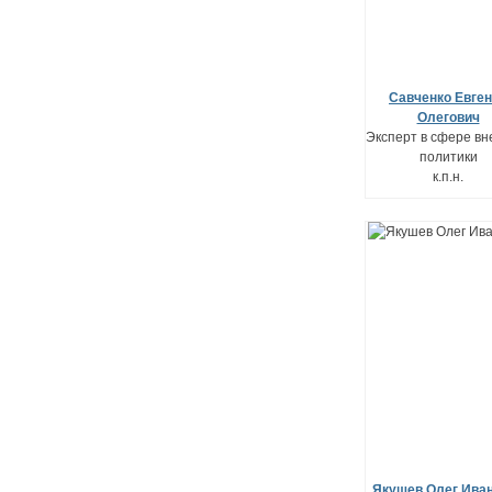
Савченко Евге
Олегович
Эксперт в сфере в
политики
к.п.н.
Якушев Олег Ива