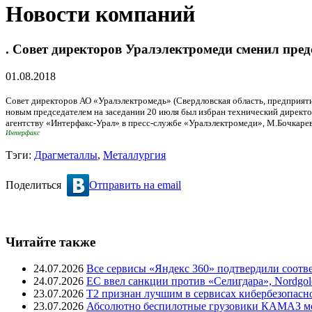
Новости компаний
. Совет директоров Уралэлектромеди сменил предс
01.08.2018
Совет директоров АО «Уралэлектромедь» (Свердловская область, предприяти
новым председателем на заседании 20 июля был избран технический директ
агентству «Интерфакс-Урал» в пресс-службе «Уралэлектромеди», М.Бочкарев
Интерфакс
Тэги:
Драгметаллы
,
Металлургия
Поделиться
Отправить на email
Читайте также
24.07.2026
Все сервисы «Яндекс 360» подтвердили соот
24.07.2026
ЕС ввел санкции против «Селигдара», Nordgo
23.07.2026
T2 признан лучшим в сервисах кибербезопасн
23.07.2026
Абсолютно беспилотные грузовики КАМАЗ мог