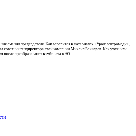
ния сменил председателя. Как говорится в материалах «Уралэлектромеди»,
л советник гендиректора этой компании Михаил Бочкарев. Как уточнили
ия после преобразования комбината в АО
сти