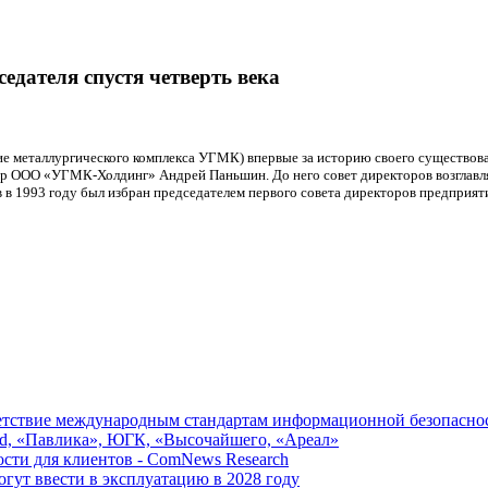
едателя спустя четверть века
е металлургического комплекса УГМК) впервые за историю своего существова
ор ООО «УГМК-Холдинг» Андрей Паньшин. До него совет директоров возглавля
 в 1993 году был избран председателем первого совета директоров предприят
ветствие международным стандартам информационной безопасно
ld, «Павлика», ЮГК, «Высочайшего, «Ареал»
ости для клиентов - ComNews Research
ут ввести в эксплуатацию в 2028 году