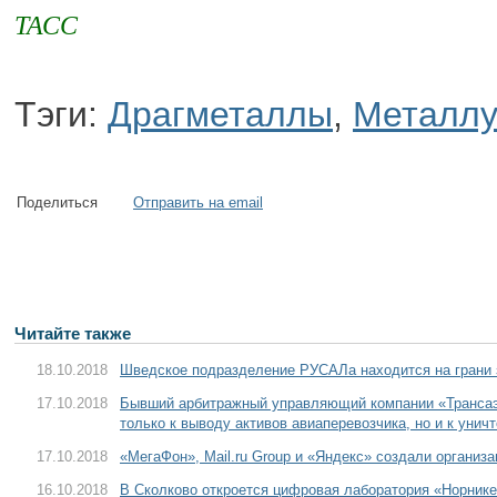
ТАСС
Тэги:
Драгметаллы
,
Металлу
Поделиться
Отправить на email
Читайте также
18.10.2018
Шведское подразделение РУСАЛа находится на грани з
17.10.2018
Бывший арбитражный управляющий компании «Трансаэр
только к выводу активов авиаперевозчика, но и к уни
17.10.2018
«МегаФон», Mail.ru Group и «Яндекс» создали организа
16.10.2018
В Сколково откроется цифровая лаборатория «Норник