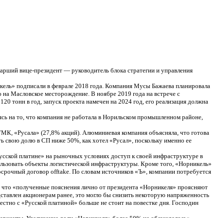
арший вице-президент — руководитель блока стратегии и управления
кель» подписали в феврале 2018 года. Компания Мусы Бажаева планировала
на Масловское месторождение. В ноябре 2019 года на встрече с
 тонн в год, запуск проекта намечен на 2024 год, его реализация должна
ясь на то, что компания не работала в Норильском промышленном районе,
ГМК, «Русала» (27,8% акций). Алюминиевая компания объясняла, что готова
ть свою долю в СП ниже 50%, как хотел «Русал», поскольку именно ее
Русской платине» на рыночных условиях доступ к своей инфраструктуре в
ользовать объекты логистической инфраструктуры. Кроме того, «Норникель»
срочный договор offtake. По словам источников «Ъ», компании потребуется
, что «полученные пояснения лично от президента «Норникеля» проясняют
едставлен акционерам ранее, это могло бы снизить некоторую напряженность
естно с «Русской платиной» больше не стоит на повестке дня. Господин