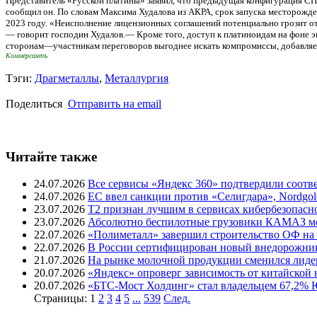
Представитель «Русской платины» заявил, что предыдущая конфигурация СП
сообщил он. По словам Максима Худалова из АКРА, срок запуска месторожде
2023 году. «Неисполнение лицензионных соглашений потенциально грозит от
— говорит господин Худалов.— Кроме того, доступ к платиноидам на фоне эк
сторонам—участникам переговоров выгоднее искать компромиссы, добавляе
Коммерсантъ
Тэги:
Драгметаллы
,
Металлургия
Поделиться
Отправить на email
Читайте также
24.07.2026
Все сервисы «Яндекс 360» подтвердили соот
24.07.2026
ЕС ввел санкции против «Селигдара», Nordgo
23.07.2026
T2 признан лучшим в сервисах кибербезопасн
23.07.2026
Абсолютно беспилотные грузовики КАМАЗ мог
22.07.2026
«Полиметалл» завершил строительство ОФ на
22.07.2026
В России сертифицирован новый внедорожник 
21.07.2026
На рынке молочной продукции сменился лиде
20.07.2026
«Яндекс» опроверг зависимость от китайской
20.07.2026
«БТС-Мост Холдинг» стал владельцем 67,2%
Страницы:
1
2
3
4
5
...
539
След.