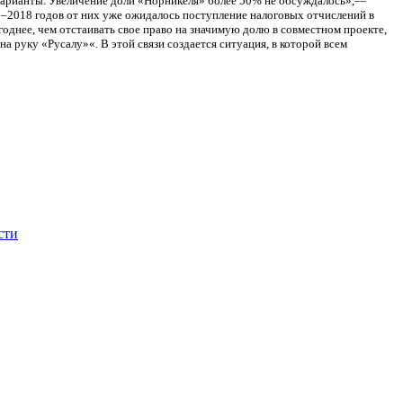
 варианты. Увеличение доли «Норникеля» более 50% не обсуждалось»,—
7–2018 годов от них уже ожидалось поступление налоговых отчислений в
однее, чем отстаивать свое право на значимую долю в совместном проекте,
 руку «Русалу»«. В этой связи создается ситуация, в которой всем
сти