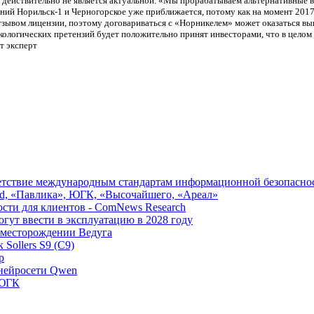
 действительно не является актуальной. «Мы прорабатываем альтернативные
ний Норильск-1 и Черногорское уже приближается, потому как на момент 201
зывом лицензии, поэтому договариваться с «Норникелем» может оказаться выг
ологических претензий будет положительно принят инвесторами, что в целом на
т эксперт
ветствие международным стандартам информационной безопасно
ld, «Павлика», ЮГК, «Высочайшего, «Ареал»
ости для клиентов - ComNews Research
ут ввести в эксплуатацию в 2028 году
 месторождении Ведуга
Sollers S9 (С9)
р
 нейросети Qwen
 ЮГК