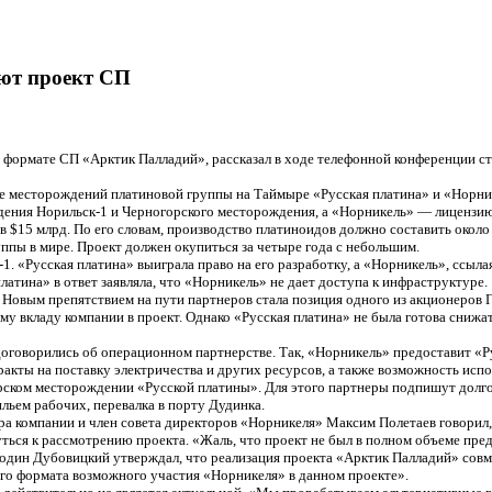
ают проект СП
 формате СП «Арктик Палладий», рассказал в ходе телефонной конференции ст
зе месторождений платиновой группы на Таймыре «Русская платина» и «Норни
ения Норильск-1 и Черногорского месторождения, а «Норникель» — лицензию 
5 млрд. По его словам, производство платиноидов должно составить около 120
уппы в мире. Проект должен окупиться за четыре года с небольшим.
. «Русская платина» выиграла право на его разработку, а «Норникель», ссыла
латина» в ответ заявляла, что «Норникель» не дает доступа к инфраструктуре.
. Новым препятствием на пути партнеров стала позиция одного из акционеров 
му вкладу компании в проект. Однако «Русская платина» не была готова снижа
 договорились об операционном партнерстве. Так, «Норникель» предоставит «
кты на поставку электричества и других ресурсов, а также возможность исп
орском месторождении «Русской платины». Для этого партнеры подпишут долго
ьем рабочих, перевалка в порту Дудинка.
ора компании и член совета директоров «Норникеля» Максим Полетаев говорил
нуться к рассмотрению проекта. «Жаль, что проект не был в полном объеме пр
сподин Дубовицкий утверждал, что реализация проекта «Арктик Палладий» совм
го формата возможного участия «Норникеля» в данном проекте».