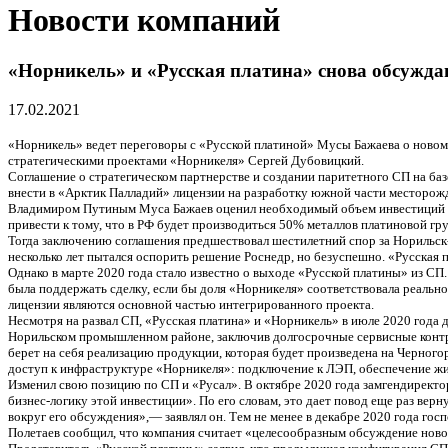
Новости компаний
«Норникель» и «Русская платина» снова обсужд
17.02.2021
«Норникель» ведет переговоры с «Русской платиной» Мусы Бажаева о новом
стратегическими проектами «Норникеля» Сергей Дубовицкий.
Соглашение о стратегическом партнерстве и создании паритетного СП на ба
внести в «Арктик Палладий» лицензии на разработку южной части месторожд
Владимиром Путиным Муса Бажаев оценил необходимый объем инвестиций в $1
привести к тому, что в РФ будет производиться 50% металлов платиновой гр
Тогда заключению соглашения предшествовал шестилетний спор за Норильск-1
несколько лет пытался оспорить решение Роснедр, но безуспешно. «Русская п
Однако в марте 2020 года стало известно о выходе «Русской платины» из СП
была поддержать сделку, если бы доля «Норникеля» соответствовала реально
лицензии являются основной частью интегрированного проекта.
Несмотря на развал СП, «Русская платина» и «Норникель» в июле 2020 года
Норильском промышленном районе, заключив долгосрочные сервисные контра
берет на себя реализацию продукции, которая будет произведена на Черног
доступ к инфраструктуре «Норникеля»: подключение к ЛЭП, обеспечение жил
Изменил свою позицию по СП и «Русал». В октябре 2020 года замгендирект
бизнес-логику этой инвестиции». По его словам, это дает повод еще раз вер
вокруг его обсуждения»,— заявлял он. Тем не менее в декабре 2020 года го
Полетаев сообщил, что компания считает «целесообразным обсуждение ново