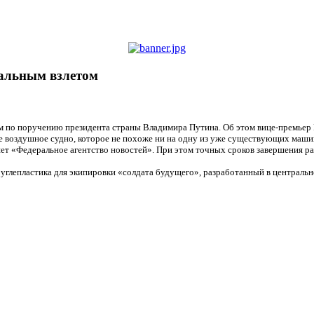
кальным взлетом
том по поручению президента страны Владимира Путина. Об этом вице-премь
е воздушное судно, которое не похоже ни на одну из уже существующих машин
 «Федеральное агентство новостей». При этом точных сроков завершения рабо
 углепластика для экипировки «солдата будущего», разработанный в централ