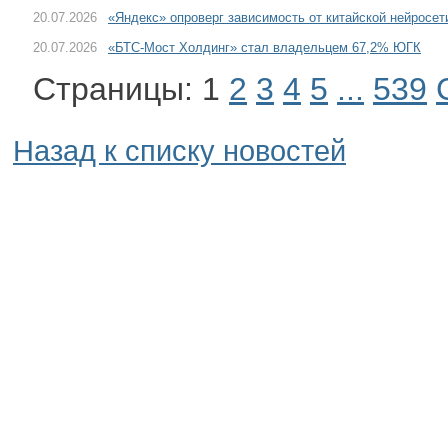
20.07.2026
«Яндекс» опроверг зависимость от китайской нейросе
20.07.2026
«БТС-Мост Холдинг» стал владельцем 67,2% ЮГК
Страницы:
1
2
3
4
5
...
539
Назад к списку новостей