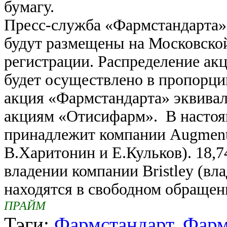
бумагу.
Пресс-служба «Фармстандарта»
будут размещены на Московской
регистрации. Распределение ак
будет осуществлено в пропорции
акция «Фармстандарта» эквива
акциям «Отисифарм». В настоя
принадлежит компании Augment 
В.Харитонин и Е.Кульков). 18,
владении компании Bristley (вл
находятся в свободном обращен
ПРАЙМ
Тэги:
Фармстандарт
,
Фар