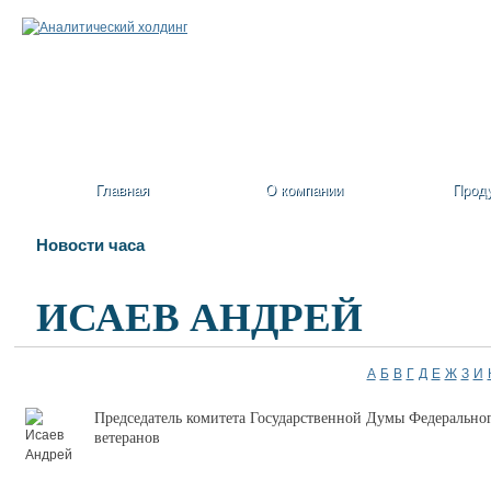
Главная
О компании
Прод
Новости часа
ИСАЕВ АНДРЕЙ
А
Б
В
Г
Д
Е
Ж
З
И
Председатель комитета Государственной Думы Федеральног
ветеранов