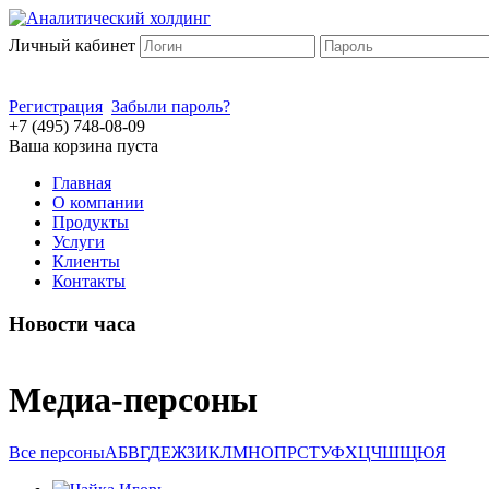
Личный кабинет
Регистрация
Забыли пароль?
+7 (495) 748-08-09
Ваша корзина пуста
Главная
О компании
Продукты
Услуги
Клиенты
Контакты
Новости часа
Медиа-персоны
Все персоны
А
Б
В
Г
Д
Е
Ж
З
И
К
Л
М
Н
О
П
Р
С
Т
У
Ф
Х
Ц
Ч
Ш
Щ
Ю
Я