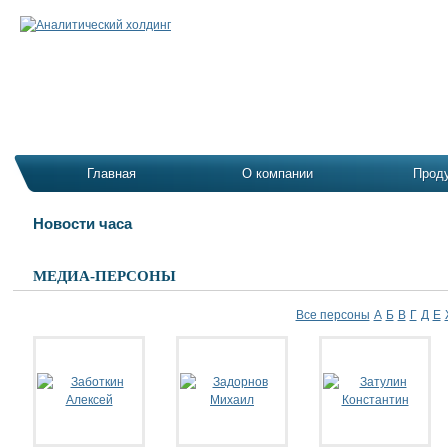
Главная
О компании
Прод
Новости часа
МЕДИА-ПЕРСОНЫ
Все персоны
А
Б
В
Г
Д
Е